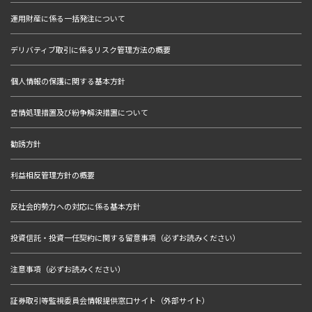
運用財産に係る一括発注について
デリバティブ取引に係るリスク管理方法の概要
個人情報の保護に関する基本方針
苦情処理措置及び紛争解決措置について
勧誘方針
利益相反管理方針の概要
反社会的勢力への対応に係る基本方針
投資信託・投資一任契約に関する留意事項（必ずお読みください）
注意事項（必ずお読みください）
証券取引等監視委員会情報提供窓口サイト（外部サイト）