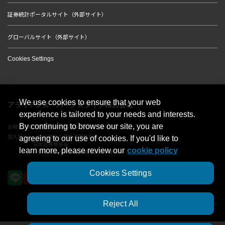
証券統計ポータルサイト（外部サイト）
グローバルサイト（外部サイト）
Cookies Settings
We use cookies to ensure that your web
アライアンス・バーンスタイン株式会社
experience is tailored to your needs and interests.
By continuing to browse our site, you are
金融商品取引業者 関東財務局長（金商）第303号
加入協会：一般社団法人資産運用業協会／
agreeing to our use of cookies. If you'd like to
日本証券業協会／
learn more, please review our
cookie policy
一般社団法人第二種金融商品取引業協会
Cookies Settings
Reject All
© 2023 AllianceBernstein Japan Ltd. ALL RIGHTS RESERVED.