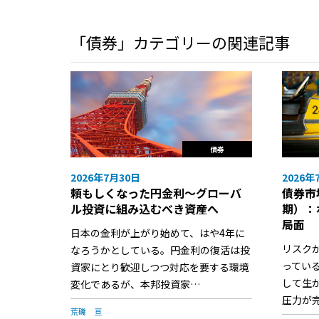
「債券」カテゴリーの関連記事
債券
2026年7月30日
2026年
頼もしくなった円金利〜グローバ
債券市
ル投資に組み込むべき資産へ
期）：
局面
日本の金利が上がり始めて、はや4年に
リスク
なろうかとしている。円金利の復活は投
ってい
資家にとり歓迎しつつ対応を要する環境
して生
変化であるが、本邦投資家…
圧力が
荒磯 亘