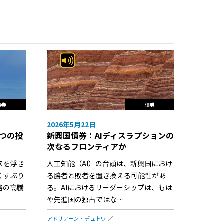
債券
債券
2026年5月22日
つの投
新興国債券：AIディスラプションの
次なるフロンティアか
スを浮き
人工知能（AI）の台頭は、新興国におけ
くすぶり
る勝者と敗者を置き換える可能性があ
格の高騰
る。AIにおけるリーダーシップは、もは
や先進国の独占ではな…
アドリアーン・デュトワ