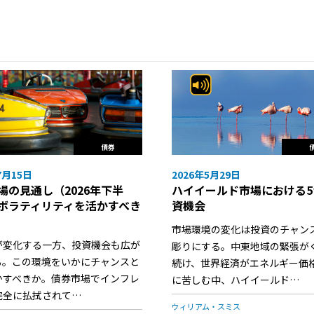
債券
7月15日
2026年5月29日
場の見通し（2026年下半
ハイイールド市場における5
ボラティリティを活かすべき
資機会
市場環境の変化は投資のチャン
が変化する一方、投資機会も広が
彫りにする。中東地域の緊張が
る。この環境をいかにチャンスと
続け、世界経済がエネルギー価
かすべきか。債券市場でインフレ
に苦しむ中、ハイイールド…
完全に払拭されて…
ウィリアム・スミス