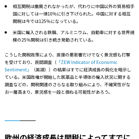
相互関税は撤廃されなかったが、代わりに中国以外の貿易相手
国に対しては一律10％に引き下げられた。中国に対する相互
関税は今では125％になっている。
米国に輸入される鉄鋼、アルミニウム、自動車に対する世界規
模の25％関税は引き続き発動されている。
こうした関税政策により、直接の悪影響だけでなく景況感も打撃
を受けており、民間調査（
「ZEW Indicator of Economic
Sentiment」
（英語））の結果はすでに経済成長の鈍化を暗示し
ている。米国政権が開始した医薬品と半導体の輸入状況に関する
調査などの、関税関連のさらなる取り組みにより、不確実性がな
お一層高まり、景況感を一段と損ねる可能性があろう。
欧州の経済成長は関税によってすでに