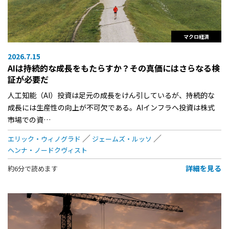
マクロ経済
2026.7.15
AIは持続的な成長をもたらすか？その真価にはさらなる検
証が必要だ
人工知能（AI）投資は足元の成長をけん引しているが、持続的な
成長には生産性の向上が不可欠である。AIインフラへ投資は株式
市場での資…
エリック・ウィノグラド
ジェームズ・ルッソ
ヘンナ・ノードクヴィスト
詳細を見る
約6分で読めます