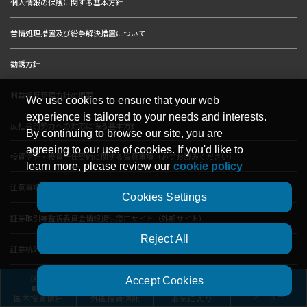
個人情報の保護に関する基本方針
苦情処理措置及び紛争解決措置について
勧誘方針
利益相反管理方針の概要
We use cookies to ensure that your web
experience is tailored to your needs and interests.
反社会的勢力への対応に係る基本方針
By continuing to browse our site, you are
agreeing to our use of cookies. If you'd like to
投資信託・投資一任契約に関する留意事項（必ずお読みください）
learn more, please review our
cookie policy
注意事項（必ずお読みください）
Cookies Settings
証券取引等監視委員会情報提供窓口サイト（外部サイト）
Reject All
証券統計ポータルサイト（外部サイト）
グローバルサイト（外部サイト）
Accept Cookies
国内投資信託
外国投資信託
お気に入り
メニュー