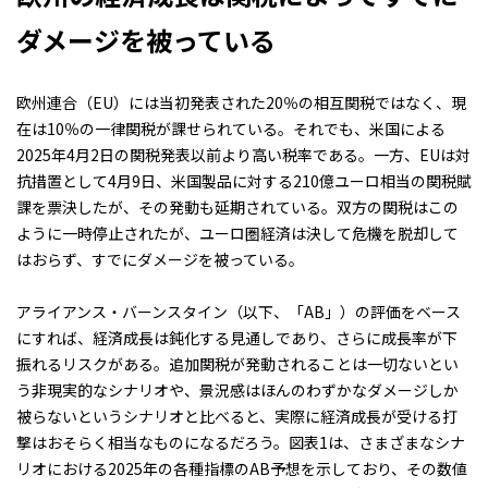
ダメージを被っている
欧州連合（EU）には当初発表された20％の相互関税ではなく、現
在は10％の一律関税が課せられている。それでも、米国による
2025年4月2日の関税発表以前より高い税率である。一方、EUは対
抗措置として4月9日、米国製品に対する210億ユーロ相当の関税賦
課を票決したが、その発動も延期されている。双方の関税はこの
ように一時停止されたが、ユーロ圏経済は決して危機を脱却して
はおらず、すでにダメージを被っている。
アライアンス・バーンスタイン（以下、「AB」）の評価をベース
にすれば、経済成長は鈍化する見通しであり、さらに成長率が下
振れるリスクがある。追加関税が発動されることは一切ないとい
う非現実的なシナリオや、景況感はほんのわずかなダメージしか
被らないというシナリオと比べると、実際に経済成長が受ける打
撃はおそらく相当なものになるだろう。図表1は、さまざまなシナ
リオにおける2025年の各種指標のAB予想を示しており、その数値