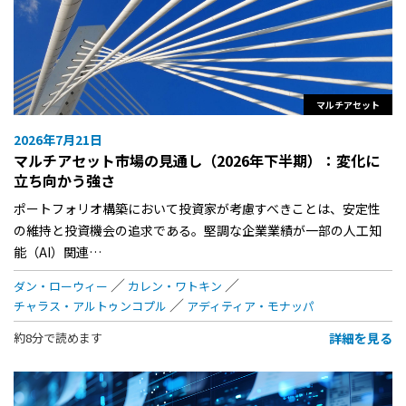
マルチアセット
2026年7月21日
マルチアセット市場の見通し（2026年下半期）：変化に
立ち向かう強さ
ポートフォリオ構築において投資家が考慮すべきことは、安定性
の維持と投資機会の追求である。堅調な企業業績が一部の人工知
能（AI）関連…
ダン・ローウィー
カレン・ワトキン
チャラス・アルトゥンコプル
アディティア・モナッパ
詳細を見る
約8分で読めます