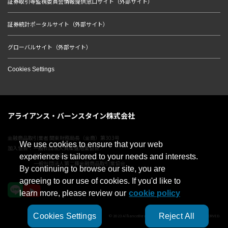
証券取引等監視委員会情報提供窓口サイト（外部サイト）
証券統計ポータルサイト（外部サイト）
グローバルサイト（外部サイト）
Cookies Settings
アライアンス・バーンスタイン株式会社
金融商品取引業者 関東財務局長（金商）第303号
We use cookies to ensure that your web
加入協会：一般社団法人資産運用業協会／
日本証券業協会／
experience is tailored to your needs and interests.
一般社団法人第二種金融商品取引業協会
By continuing to browse our site, you are
agreeing to our use of cookies. If you'd like to
learn more, please review our
cookie policy
Cookies Settings
Reject All
© 2023 AllianceBernstein Japan Ltd. ALL RIGHTS RESERVED.