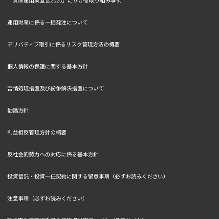
「資産運用業宣言2020」にかかる取り組み事例
運用財産に係る一括発注について
デリバティブ取引に係るリスク管理方法の概要
個人情報の保護に関する基本方針
苦情処理措置及び紛争解決措置について
勧誘方針
利益相反管理方針の概要
反社会的勢力への対応に係る基本方針
投資信託・投資一任契約に関する留意事項（必ずお読みください）
注意事項（必ずお読みください）