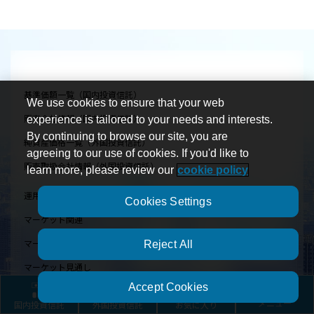
基準価額一覧（国内投資信託）
We use cookies to ensure that your web
販売会社情報（国内投資信託）
experience is tailored to your needs and interests.
By continuing to browse our site, you are
純資産価格一覧（外国投資信託）
agreeing to our use of cookies. If you'd like to
販売取扱会社情報（外国投資信託）
learn more, please review our
cookie policy
運用サービス
Cookies Settings
マーケット関連
マーケット／ファンド関連 トピックス
Reject All
マーケット見通し
Accept Cookies
ニュースリリース
国内投資信託
外国投資信託
お気に入り
メニュー