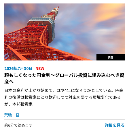
債券
2026年7月30日
頼もしくなった円金利〜グローバル投資に組み込むべき資
産へ
日本の金利が上がり始めて、はや4年になろうかとしている。円金
利の復活は投資家にとり歓迎しつつ対応を要する環境変化である
が、本邦投資家…
荒磯 亘
詳細を見る
約6分で読めます