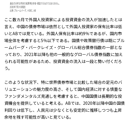
ここ数カ月で外国人投資家による投資資金の流入が加速したとは
言え、中国の債券市場は依然として外国人投資家の保有比率は低
いとABでは見ている。外国人保有比率は約9％であるが、国内市
場全体を考慮すると5％以下である。国債や政策銀行債は既にブル
ームバーグ・バークレイズ・グローバル総合債券指数の一部とな
っており、2021年以降も他の一般的なグローバル債券指数に加え
られる可能性があるため、投資資金の流入は一段と勢い付くだろ
う。
このような状況下、特に世界債券市場と比較した場合の足元のバ
リュエーションの魅力度の高さ、そして国内経済に対する慎重な
ファンダメンタルズ見通しを考慮すると、中国国債は長期的な投
資機会を提供していると考える。ABでは、2020年以降中国の国債
利回りは低下し、人民元は少なくとも安定的に推移しつつも上昇
余地を残す可能性が高いと見ている。