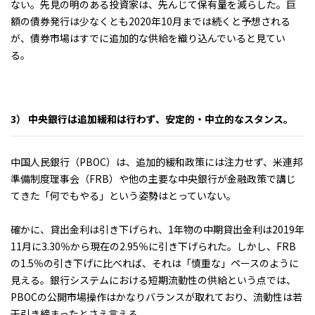
ない。先見の明のある投資家は、先んじて保有量を減らした。巨
額の債券発行は少なくとも2020年10月までは続くと予想される
が、債券市場はすでに追加的な供給を織り込んでいると見てい
る。
3） 中央銀行は追加緩和は行わず、安定的・中立的なスタンス。
中国人民銀行（PBOC）は、追加的緩和政策には注力せず、米連邦
準備制度理事会（FRB）や他の主要な中央銀行が金融政策で講じ
てきた「何でもやる」という姿勢はとっていない。
確かに、貸出金利は引き下げられ、1年物の中期貸出金利は2019年
11月に3.30％から現在の2.95％に引き下げられた。しかし、FRB
の1.5％の引き下げに比べれば、それは「慎重な」ペースのように
見える。銀行システムにおける短期流動性の供給という点では、
PBOCの公開市場操作はかなりバランスが取れており、流動性は若
干引き締まったとさえ言える。