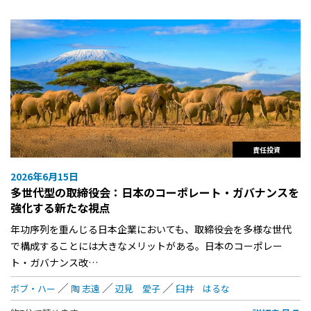
責任投資
2026年6月15日
多世代型の取締役会：日本のコーポレート・ガバナンスを
強化する新たな視点
年功序列を重んじる日本企業においても、取締役会を多様な世代
で構成することには大きなメリットがある。日本のコーポレー
ト・ガバナンス改…
ボブ・ハー
陶 志遠
辺見 愛子
臼井 はるな