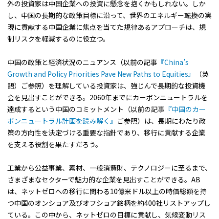
外の投資家は中国企業への投資に懸念を抱くかもしれない。しか
し、中国の長期的な政策目標に沿って、世界のエネルギー転換の実
現に貢献する中国企業に焦点を当てた規律あるアプローチは、規
制リスクを軽減するのに役立つ。
中国の政策と経済状況のニュアンス（以前の記事
『China’s
Growth and Policy Priorities Pave New Paths to Equities』
（英
語）ご参照）を理解している投資家は、強じんで長期的な投資機
会を見出すことができる。2060年までにカーボンニュートラルを
達成するという中国のコミットメント（以前の記事
『中国のカー
ボンニュートラル計画を読み解く』
ご参照）は、長期にわたり政
策の方向性を決定づける重要な指針であり、移行に貢献する企業
を支える役割を果たすだろう。
工業から公益事業、素材、一般消費財、テクノロジーに至るまで、
さまざまなセクターで魅力的な企業を見出すことができる。AB
は、ネットゼロへの移行に関わる10億米ドル以上の時価総額を持
つ中国のオンショア及びオフショア銘柄を約400社リストアップし
ている。この中から、ネットゼロの目標に貢献し、気候変動リス