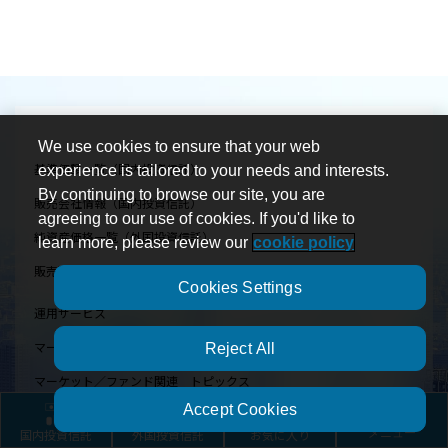
We use cookies to ensure that your web
基準価額一覧（国内投資信託）
experience is tailored to your needs and interests.
By continuing to browse our site, you are
販売会社情報（国内投資信託）
agreeing to our use of cookies. If you'd like to
純資産価格一覧（外国投資信託）
learn more, please review our
cookie policy
販売取扱会社情報（外国投資信託）
Cookies Settings
運用サービス
マーケット関連
Reject All
マーケット／ファンド関連 トピックス
Accept Cookies
マーケット見通し
国内投資信託
外国投資信託
お気に入り
メニュー