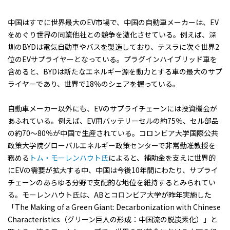
中国はすでに世界最大のEV市場で、中国の自動車メーカーは、EV
をめぐり世界の同業他社との競争を激化させている。例えば、深
圳のBYDは電気自動車やバスを製造しており、テスラに次ぐ世界2
位のEVサプライヤーとなっている。プラグインハイブリッド車を
含めると、BYDは新たなエネルギー源を動力とする車の最大のサプ
ライヤーであり、世界で18％のシェアを握っている。
自動車メーカー以外にも、EVのサプライチェーンには投資機会が
あふれている。例えば、EV用バッテリーセルの約75％、セル部品
の約70〜80％が中国で生産されている。コロンビア大学国際公共
政策大学院グローバルエネルギー政策センターで非常勤准教授を
務める
トム・モーレンハウト氏
によると、補助金を支えに世界的
にEVの需要が拡大する中、中国は今後10年間にわたり、サプライ
チェーンのあらゆる分野で支配的な地位を維持するとみられてい
る。モーレンハウト氏は、ABとコロンビア大学が昨年実施した
「The Making of a Green Giant: Decarbonization with Chinese
Characteristics（グリーン巨人の形成：中国流の脱炭素化）」と