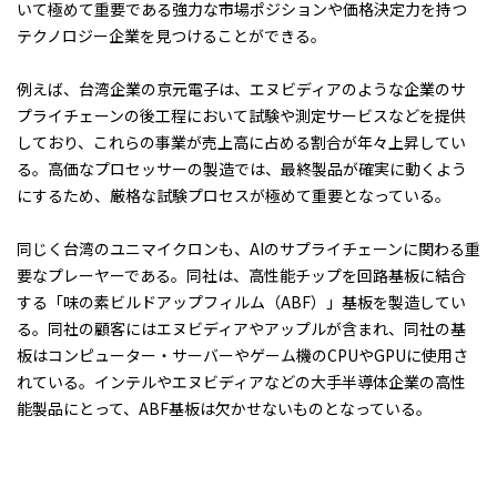
いて極めて重要である強力な市場ポジションや価格決定力を持つ
テクノロジー企業を見つけることができる。
例えば、台湾企業の京元電子は、エヌビディアのような企業のサ
プライチェーンの後工程において試験や測定サービスなどを提供
しており、これらの事業が売上高に占める割合が年々上昇してい
る。高価なプロセッサーの製造では、最終製品が確実に動くよう
にするため、厳格な試験プロセスが極めて重要となっている。
同じく台湾のユニマイクロンも、AIのサプライチェーンに関わる重
要なプレーヤーである。同社は、高性能チップを回路基板に結合
する「味の素ビルドアップフィルム（ABF）」基板を製造してい
る。同社の顧客にはエヌビディアやアップルが含まれ、同社の基
板はコンピューター・サーバーやゲーム機のCPUやGPUに使用さ
れている。インテルやエヌビディアなどの大手半導体企業の高性
能製品にとって、ABF基板は欠かせないものとなっている。