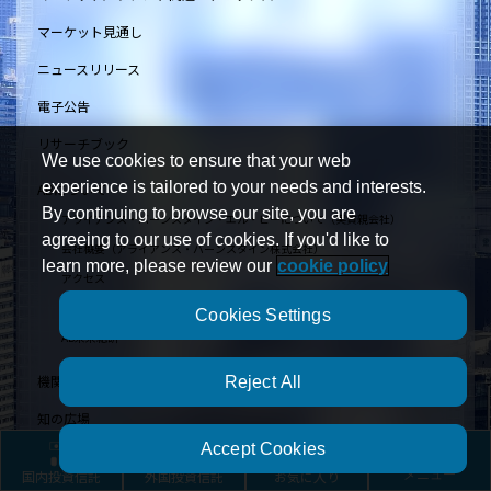
マーケット見通し
ニュースリリース
電子公告
リサーチブック
We use cookies to ensure that your web
experience is tailored to your needs and interests.
ABについて
By continuing to browse our site, you are
アライアンス・バーンスタイン・エル・ピーについて（実質親会社）
agreeing to our use of cookies. If you'd like to
会社概要（アライアンス・バーンスタイン株式会社）
learn more, please review our
cookie policy
アクセス
お客様のために
Cookies Settings
AB未来総研
機関投資家のお客様
Reject All
知の広場
Accept Cookies
用語の広場
国内投資信託
外国投資信託
お気に入り
メニュー