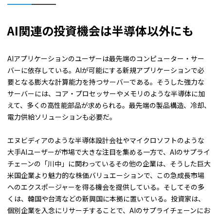
AI
関連の投資機会は半導体以外にも
AIアプリケーションのユーザーは最先端のコンピューター・サー
バーに依存している。AIが可能にする新規アプリケーションで必
要となる膨大な計算能力を持つサーバーである。そうした強力な
サーバーには、コア・プロセッサーやメモリのような半導体に加
えて、多くの高性能部品が求められる。最先端の製品構造、冷却、
電力供給ソリューションも必要だ。
エヌビディアのような半導体設計会社やマイクロソフトのような
大手AIユーザーが市場で大きな注目を集める一方で、AIのサプライ
チェーンの「川中」に関わっているその他の企業は、そうした巨大
米国企業より魅力的な株価バリュエーションで、この急成長市場
へのエクスポージャーを得る機会を提供している。そしてその多
くは、韓国や台湾などの新興国に本拠に置いている。投資家は、
個別企業を入念にリサーチすることで、AIのサプライチェーンにお