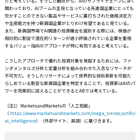
だと考えている。そうした観点から、AIのサプライチェーンに深く
関わっており、AIブームの主役となっている先進国企業にとっても
欠かすことのできない製品やサービスに裏打ちされた価格決定力
や生産能力を持つ新興国企業がとりわけ有望であると見ている。
また、新興国市場でAI関連の投資機会を選別する際には、株価が
相対的に割安で潜在的リターンが過小評価されている企業を重視
するバリュー指向のアプローチが特に有効であると考えている。
こうしたアプローチで優れた投資対象を発掘するためには、ファ
ンダメンタルズ分析と定量分析を組み合わせた入念なリサーチが
不可欠だ。そうしたリサーチによって世界的な技術革新を可能た
らしめている割安な新興国企業を特定することで、投資家はAIのパ
ワーを効果的に捉えることができるとABでは考えている。
（注1）MarketsandMarketsの「人工知能」
（
https://www.marketsandmarkets.com/mega_trends/artifici
al_intelligence
）（外部サイト、英語）に基づきます。