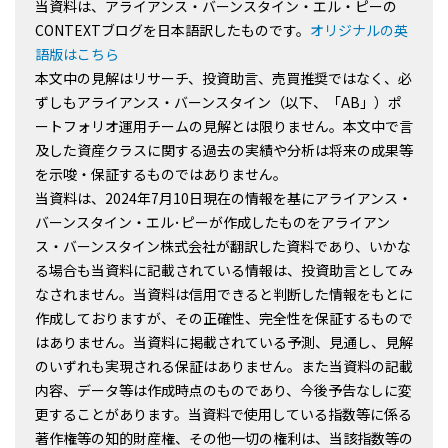
当資料は、アライアンス・バーンスタイン・エル・ピーの
CONTEXTブログを日本語訳したものです。
オリジナルの英
語版はこちら
本文中の見解はリサーチ、投資助言、売買推奨ではなく、必
ずしもアライアンス・バーンスタイン（以下、「AB」）ポ
ートフォリオ運用チームの見解とは限りません。本文中で言
及した資産クラスに関する過去の実績や分析は将来の成果等
を示唆・保証するものではありません。
当資料は、2024年7月10日現在の情報を基にアライアンス・
バーンスタイン・エル･ピーが作成したものをアライアン
ス・バーンスタイン株式会社が翻訳した資料であり、いかな
る場合も当資料に記載されている情報は、投資助言としてみ
なされません。当資料は信用できると判断した情報をもとに
作成しておりますが、その正確性、完全性を保証するもので
はありません。当資料に掲載されている予測、見通し、見解
のいずれも実現される保証はありません。また当資料の記載
内容、データ等は作成時点のものであり、今後予告なしに変
更することがあります。当資料で使用している指数等に係る
著作権等の知的財産権、その他一切の権利は、当該指数等の