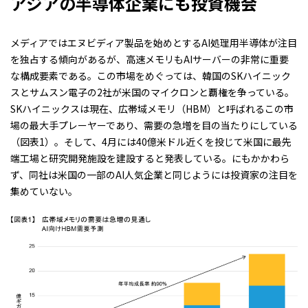
アジアの半導体企業にも投資機会
メディアではエヌビディア製品を始めとするAI処理用半導体が注目
を独占する傾向があるが、高速メモリもAIサーバーの非常に重要
な構成要素である。この市場をめぐっては、韓国のSKハイニック
スとサムスン電子の2社が米国のマイクロンと覇権を争っている。
SKハイニックスは現在、広帯域メモリ（HBM）と呼ばれるこの市
場の最大手プレーヤーであり、需要の急増を目の当たりにしている
（図表1）
。そして、4月には40億米ドル近くを投じて米国に最先
端工場と研究開発施設を建設すると発表している。にもかかわら
ず、同社は米国の一部のAI人気企業と同じようには投資家の注目を
集めていない。