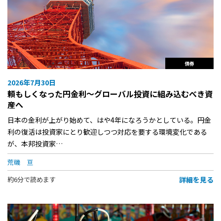
債券
2026年7月30日
頼もしくなった円金利〜グローバル投資に組み込むべき資
産へ
日本の金利が上がり始めて、はや4年になろうかとしている。円金
利の復活は投資家にとり歓迎しつつ対応を要する環境変化である
が、本邦投資家…
荒磯 亘
詳細を見る
約6分で読めます