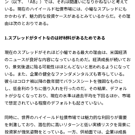
ン（以下、「AB」）では、それは間違いになりかねないと考えて
いる。現在のハイイールド社債市場には、小幅なスプレッドにも
かかわらず、魅力的な投資ケースがあるとみているからだ。その理
由は次のとおりである。
1.
スプレッドがタイトなのは好材料があるためである
現在のスプレッドがそれほど小幅である最大の理由は、米国経済
のニュースが良好な内容になっているためだ。経済成長が続いてお
り、景気後退に陥る可能性はほとんどないと思われるようになって
いる。また、企業の健全なファンダメンタルズも寄与している。
彼らはコロナ禍以降の数年間でバランスシートを強固なものに
し、低金利のうちに借り入れを行ったのだ。その結果、デフォル
トが少なくなっており、現在の水準は過去平均を下回るほか、市場
で想定されている程度のデフォルトも起きていない。
同時に、世界のハイイールド社債市場では魅力的な利回りが需要
を刺激しており、潜在的に高いリターンと低い実績リスクを背景に
投資家が強気姿勢をとっている。一方、供給面では、企業は成長