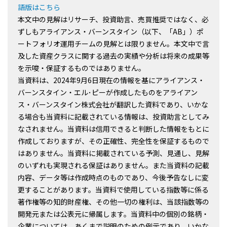
語版はこちら
本文中の見解はリサーチ、投資助言、売買推奨ではなく、必
ずしもアライアンス・バーンスタイン（以下、「AB」）ポ
ートフォリオ運用チームの見解とは限りません。本文中で言
及した資産クラスに関する過去の実績や分析は将来の成果等
を示唆・保証するものではありません。
当資料は、2024年9月6日現在の情報を基にアライアンス・
バーンスタイン・エル･ピーが作成したものをアライアン
ス・バーンスタイン株式会社が翻訳した資料であり、いかな
る場合も当資料に記載されている情報は、投資助言としてみ
なされません。当資料は信用できると判断した情報をもとに
作成しておりますが、その正確性、完全性を保証するもので
はありません。当資料に掲載されている予測、見通し、見解
のいずれも実現される保証はありません。また当資料の記載
内容、データ等は作成時点のものであり、今後予告なしに変
更することがあります。当資料で使用している指数等に係る
著作権等の知的財産権、その他一切の権利は、当該指数等の
開発元または公表元に帰属します。当資料中の個別の銘柄・
企業については、あくまで説明のための例示であり、いかな