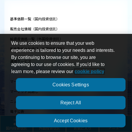
基準価額一覧（国内投資信託）
販売会社情報（国内投資信託）
純資産価格一覧（外国投資信託）
We use cookies to ensure that your web
販売取扱会社情報（外国投資信託）
experience is tailored to your needs and interests.
By continuing to browse our site, you are
運用サービス
agreeing to our use of cookies. If you'd like to
マーケット関連
learn more, please review our
cookie policy
マーケット／ファンド関連 トピックス
Cookies Settings
マーケット見通し
ニュースリリース
Reject All
電子公告
Accept Cookies
リサーチブック
国内投資信託
外国投資信託
お気に入り
メニュー