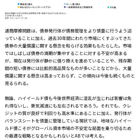
通商摩擦問題は、債券発行体が債務管理をより慎重に行うよう迫
っていることに加え、過去30年間にわたり市場にくすぶってきた
債券の大量償還に関する懸念を和らげる効果ももたらした。市場
ではしばしば債券の満期が集中することに対する不安が高まる
が、現在は発行体が静かに借り換えを進めていることや、残存期
間の短い債券には比較的高品質なものが多いことなどから、大量
償還に関する懸念は高まっておらず、この傾向は今後も続くものと
見るられる。
無論、ハイイールド債も今後世界経済に混乱が生じれば影響は免
れ得ないし、景気減速にも左右されるであろう。それでも、クレ
ジットの質が良好で利回りも高水準にあることに加え、発行体が
バランスシートを慎重に管理している現状では、地味なハイイー
ルド債こそがグローバル資本市場の不安定な局面を乗り切るため
の最適な戦略となるかもしれないとABでは考える。