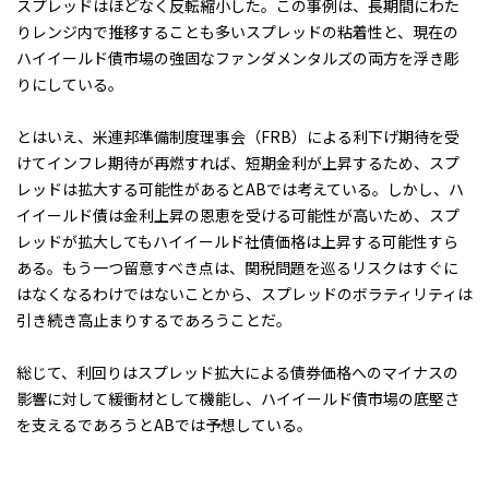
スプレッドはほどなく反転縮小した。この事例は、長期間にわた
りレンジ内で推移することも多いスプレッドの粘着性と、現在の
ハイイールド債市場の強固なファンダメンタルズの両方を浮き彫
りにしている。
とはいえ、米連邦準備制度理事会（FRB）による利下げ期待を受
けてインフレ期待が再燃すれば、短期金利が上昇するため、スプ
レッドは拡大する可能性があるとABでは考えている。しかし、ハ
イイールド債は金利上昇の恩恵を受ける可能性が高いため、スプ
レッドが拡大してもハイイールド社債価格は上昇する可能性すら
ある。もう一つ留意すべき点は、関税問題を巡るリスクはすぐに
はなくなるわけではないことから、スプレッドのボラティリティは
引き続き高止まりするであろうことだ。
総じて、利回りはスプレッド拡大による債券価格へのマイナスの
影響に対して緩衝材として機能し、ハイイールド債市場の底堅さ
を支えるであろうとABでは予想している。