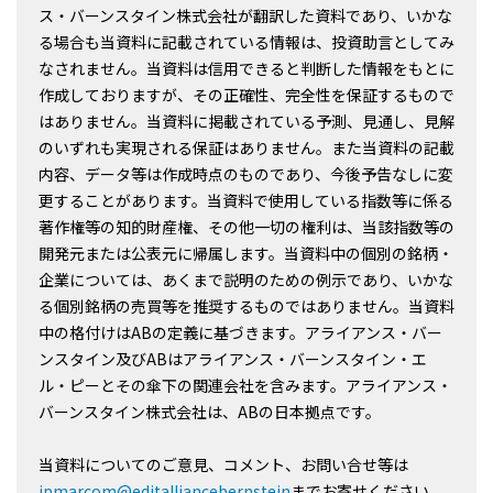
ス・バーンスタイン株式会社が翻訳した資料であり、いかな
る場合も当資料に記載されている情報は、投資助言としてみ
なされません。当資料は信用できると判断した情報をもとに
作成しておりますが、その正確性、完全性を保証するもので
はありません。当資料に掲載されている予測、見通し、見解
のいずれも実現される保証はありません。また当資料の記載
内容、データ等は作成時点のものであり、今後予告なしに変
更することがあります。当資料で使用している指数等に係る
著作権等の知的財産権、その他一切の権利は、当該指数等の
開発元または公表元に帰属します。当資料中の個別の銘柄・
企業については、あくまで説明のための例示であり、いかな
る個別銘柄の売買等を推奨するものではありません。当資料
中の格付けはABの定義に基づきます。アライアンス・バー
ンスタイン及びABはアライアンス・バーンスタイン・エ
ル・ピーとその傘下の関連会社を含みます。アライアンス・
バーンスタイン株式会社は、ABの日本拠点です。
当資料についてのご意見、コメント、お問い合せ等は
jpmarcom@editalliancebernstein
までお寄せください。