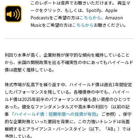
このレポートは音声でお聴きいただけます。 再生マ
ークをクリック、もしくは、Spotify、Apple
Podcastsをご希望の方は
こちらから
、Amazon
Musicをご希望の方は
こちらから
お聴きください。
利回り水準が高く、企業財務が保守的な傾向を維持していること
から、米国の関税政策を巡る不確実性の中にあってもハイイールド
債は底堅く推移している。
株式市場が乱高下を繰り返す中、ハイイールド債は過去1年間安定
したパフォーマンスを残している。各種債券の中でも、ハイイー
ルド債は2025年前半のパフォーマンスが最も良い資産のひとつで
あった。健全なファンダメンタルズや高水準の利回り（以前の記
事
『ハイイールド債：短期年限への投資が有効』
ご参照）、保守
的な企業財務といった要因を背景に、この力強いトレンドは当面
継続するとアライアンス・バーンスタイン（以下、「AB」）では
予想している。