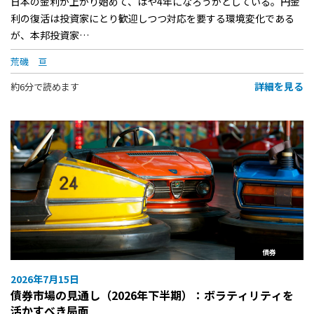
日本の金利が上がり始めて、はや4年になろうかとしている。円金
利の復活は投資家にとり歓迎しつつ対応を要する環境変化である
が、本邦投資家…
荒磯 亘
詳細を見る
約6分で読めます
債券
2026年7月15日
債券市場の見通し（2026年下半期）：ボラティリティを
活かすべき局面