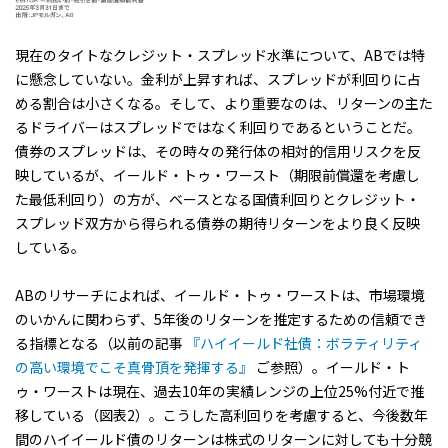
現在のタイトなクレジット・スプレッド水準について、ABでは特
に懸念していない。金利が上昇すれば、スプレッドが利回りに占
める割合は小さくなる。そして、より重要なのは、リターンの主た
るドライバーはスプレッドではなく利回りであるということだ。
債券のスプレッドは、その時々の発行体の相対的信用リスクを反
映しているが、イールド・トゥ・ワースト（期限前償還を考慮し
た最低利回り）の方が、ベースとなる国債利回りとクレジット・
スプレッド双方から得られる債券の期待リターンをより良く反映
している。
ABのリサーチによれば、イールド・トゥ・ワーストは、市場環境
のいかんに関わらず、5年後のリターンを推定するための信頼でき
る指標となる（以前の記事
『ハイイールド社債：ボラティリティ
の高い環境でこそ真骨頂を発揮する』
ご参照）。イールド・ト
ゥ・ワーストは現在、過去10年の実績レンジの上位25%付近で推
移している（図表2）。こうした高利回りを考慮すると、今後数年
間のハイイールド債のリターンは株式のリターンに対しても十分競