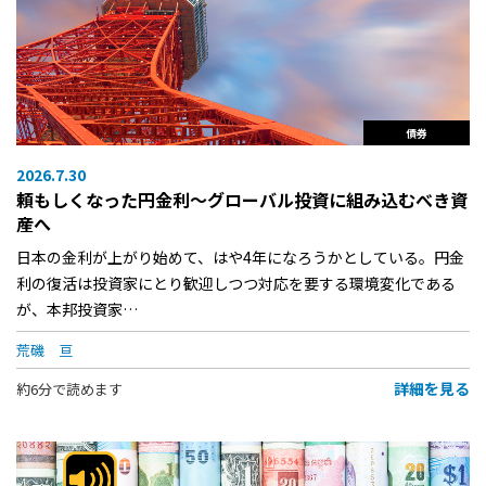
債券
2026.7.30
頼もしくなった円金利〜グローバル投資に組み込むべき資
産へ
日本の金利が上がり始めて、はや4年になろうかとしている。円金
利の復活は投資家にとり歓迎しつつ対応を要する環境変化である
が、本邦投資家…
荒磯 亘
詳細を見る
約6分で読めます