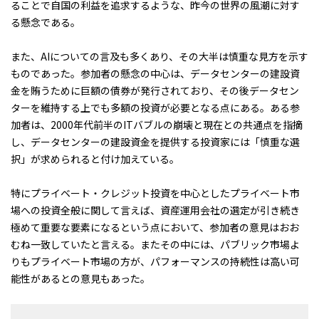
ることで自国の利益を追求するような、昨今の世界の風潮に対す
る懸念である。
また、AIについての言及も多くあり、その大半は慎重な見方を示す
ものであった。参加者の懸念の中心は、データセンターの建設資
金を賄うために巨額の債券が発行されており、その後データセン
ターを維持する上でも多額の投資が必要となる点にある。ある参
加者は、2000年代前半のITバブルの崩壊と現在との共通点を指摘
し、データセンターの建設資金を提供する投資家には「慎重な選
択」が求められると付け加えている。
特にプライベート・クレジット投資を中心としたプライベート市
場への投資全般に関して言えば、資産運用会社の選定が引き続き
極めて重要な要素になるという点において、参加者の意見はおお
むね一致していたと言える。またその中には、パブリック市場よ
りもプライベート市場の方が、パフォーマンスの持続性は高い可
能性があるとの意見もあった。