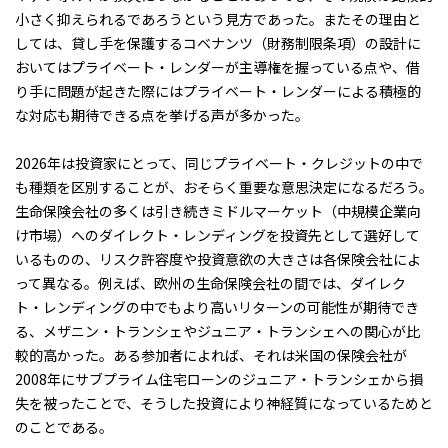
小さく抑えられるであろうという見方であった。またその理由と
しては、貸し手を保護するコベナンツ（財務制限条項）の設計に
おいてはプライベート・レンダーが主導権を握っている点や、借
り手に問題が起きた際にはプライベート・レンダーによる積極的
な対応も期待できる点を挙げる声が多かった。
2026年は投資家にとって、同じプライベート・クレジットの中で
も種類を区別することが、おそらく重要な意思決定になるだろう。
生命保険会社の多くは引き続きミドルマーケット（中規模企業向
け市場）へのダイレクト・レンディングを投資先として選好して
いるものの、リスク許容度や投資意欲の大きさは各保険会社によ
って異なる。例えば、欧州の生命保険会社の間では、ダイレク
ト・レンディングの中でもより高いリターンの可能性が期待でき
る、メザニン・トランシェやジュニア・トランシェへの関心が比
較的高かった。ある参加者によれば、それは米国の保険会社が
2008年にサブプライム住宅ローンのジュニア・トランシェから損
失を被ったことで、そうした投資により神経質になっているためと
のことである。