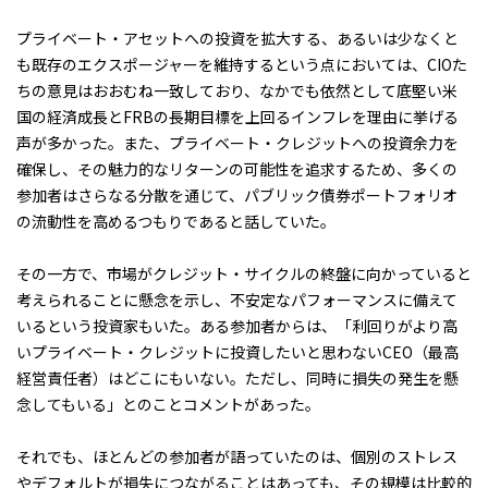
プライベート・アセットへの投資を拡大する、あるいは少なくと
も既存のエクスポージャーを維持するという点においては、CIOた
ちの意見はおおむね一致しており、なかでも依然として底堅い米
国の経済成長とFRBの長期目標を上回るインフレを理由に挙げる
声が多かった。また、プライベート・クレジットへの投資余力を
確保し、その魅力的なリターンの可能性を追求するため、多くの
参加者はさらなる分散を通じて、パブリック債券ポートフォリオ
の流動性を高めるつもりであると話していた。
その一方で、市場がクレジット・サイクルの終盤に向かっていると
考えられることに懸念を示し、不安定なパフォーマンスに備えて
いるという投資家もいた。ある参加者からは、「利回りがより高
いプライベート・クレジットに投資したいと思わないCEO（最高
経営責任者）はどこにもいない。ただし、同時に損失の発生を懸
念してもいる」とのことコメントがあった。
それでも、ほとんどの参加者が語っていたのは、個別のストレス
やデフォルトが損失につながることはあっても、その規模は比較的