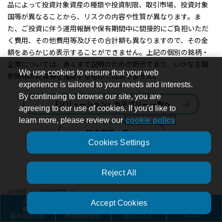
品によって投資対象資産の種類や投資制限、取引市場、投資対象
国等が異なることから、リスクの内容や性質が異なります。ま
た、ご投資に伴う運用報酬や保有期間中に間接的にご負担いただ
く費用、その他費用等及びその合計額も異なりますので、その金
額をあらかじめ表示することができません。上記の個別の銘柄・
企業については、あくまで説明のための例示であり、いかなる個
We use cookies to ensure that your web
別銘柄の売買等を推奨するものではありません。
experience is tailored to your needs and interests.
By continuing to browse our site, you are
「ソリューション」カテゴリー 一覧へ
agreeing to our use of cookies. If you'd like to
learn more, please review our
cookie policy
知の広場 一覧へ
Cookies Settings
Reject All
HOME
知の広場
Accept Cookies
世界各国の保険会社CIOから見た投資環境： ABグローバルCIOフォ
国内投資信託
外国投資信託
お気に入り
メニュー
ーラムより