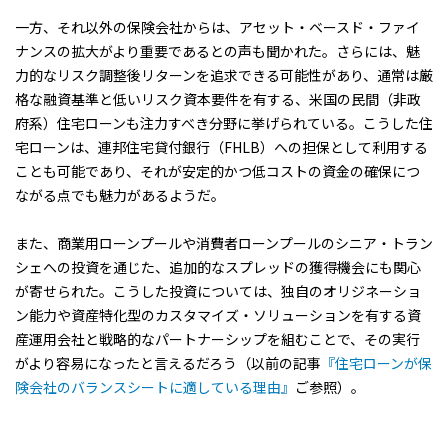
一方、それ以外の保険会社からは、アセット・ベースド・ファイ
ナンスの拡大がより重要であるとの声も聞かれた。さらには、魅
力的なリスク調整後リターンを追求できる可能性があり、通常は厳
格な融資基準と低いリスク資本要件を有する、米国の民間（非政
府系）住宅ローンも注力すべき分野に挙げられている。こうした住
宅ローンは、連邦住宅貸付銀行（FHLB）への担保として利用する
ことも可能であり、それが安定的かつ低コストの資金の確保につ
ながる点でも魅力があるようだ。
また、商業用ローンプールや消費者ローンプールのシニア・トラン
シェへの投資を通じた、追加的なスプレッドの獲得機会にも関心
が寄せられた。こうした投資については、独自のオリジネーショ
ン能力や資産特化型のカスタマイズ・ソリューションを有する資
産運用会社と戦略的なパートナーシップを組むことで、その実行
がより容易になったと言えるだろう（以前の記事
『住宅ローンが保
険会社のバランスシートに適している理由』
ご参照）。