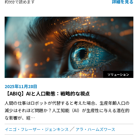
詳細を見る
約9分で読めます
ソリューション
2025年11月28日
【ABIQ】AIと人口動態：戦略的な視点
人間の仕事はロボットが代替すると考えた場合、生産年齢人口の
減少はそれほど問題か？人工知能（AI）が生産性に与える潜在的
な影響が、経…
イニゴ・フレーザー・ジェンキンス
アラ・ハームズワース