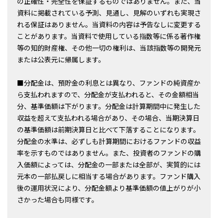
の正確性・完全性を保証するものではありません。また、当
資料に掲載されている予測、見通し、見解のいずれも実現さ
れる保証はありません。当資料の内容は予告なしに変更する
ことがあります。当資料で使用している指数等に係る著作権
等の知的財産権、その他一切の権利は、当該指数等の開発元
または公表元に帰属します。
■分配金は、預貯金の利息とは異なり、ファンドの純資産か
ら支払われますので、分配金が支払われると、その金額相当
分、基準価額は下がります。分配金は計算期間中に発生した
収益を超えて支払われる場合があり、その場合、当期決算日
の基準価額は前期決算日と比べて下落することになります。
分配金の水準は、必ずしも計算期間におけるファンドの収益
率を示すものではありません。また、投資者のファンドの購
入価額によっては、分配金の一部または全部が、実質的には
元本の一部払戻しに相当する場合があります。ファンド購入
後の運用状況により、分配金額より基準価額の値上がりが小
さかった場合も同様です。