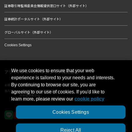
証券取引等監視委員会情報提供窓口サイト（外部サイト）
証券統計ポータルサイト（外部サイト）
グローバルサイト（外部サイト）
Cookies Settings
We use cookies to ensure that your web
アライアンス・バーンスタイン株式会社
experience is tailored to your needs and interests.
By continuing to browse our site, you are
金融商品取引業者 関東財務局長（金商）第303号
加入協会：一般社団法人資産運用業協会／
agreeing to our use of cookies. If you'd like to
日本証券業協会／
learn more, please review our
cookie policy
一般社団法人第二種金融商品取引業協会
Cookies Settings
Reject All
© 2023 AllianceBernstein Japan Ltd. ALL RIGHTS RESERVED.