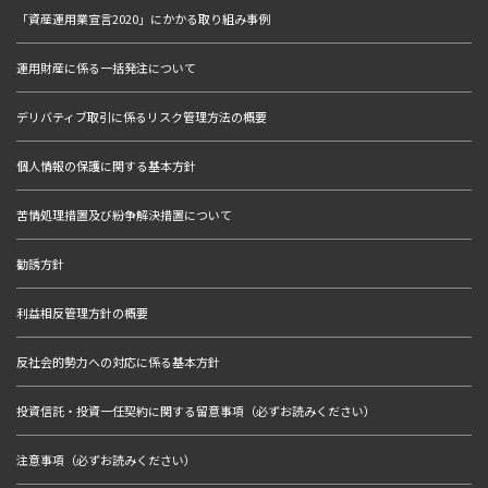
「資産運用業宣言2020」にかかる取り組み事例
運用財産に係る一括発注について
デリバティブ取引に係るリスク管理方法の概要
個人情報の保護に関する基本方針
苦情処理措置及び紛争解決措置について
勧誘方針
利益相反管理方針の概要
反社会的勢力への対応に係る基本方針
投資信託・投資一任契約に関する留意事項（必ずお読みください）
注意事項（必ずお読みください）