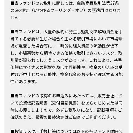
■当ファンドのお取引に関しては、金融商品取引法第37条
の6の規定（いわゆるクーリング・オフ）の 適用はありま
せん。
■当ファンドは、大量の解約が発生し短期間で解約資金を手
当てする必要が生じた場合や主たる取引市場において市場環
境が急変した場合等に、一時的に組入資産の流動性が低下
し、市場実勢から期待できる価格で取引できないリスク、取
引量が限られてしまうリスクがあります。これにより、基準
価額にマイナスの影響を及ぼす可能性や、換金の申込みの受
付けが中止となる可能性、換金代金のお支払が遅延する可能
性があります。
■当ファンドの取得のお申込みにあたっては、販売会社にお
いて投資信託説明書（交付目論見書）をあらかじめまたは同
時にお渡ししますので、必ずお受取りになり、記載事項をご
確認のうえ、投資の最終決定はご自身でご判断ください。
■投資リスク、手数料等については以下の各ファンド詳細ペ