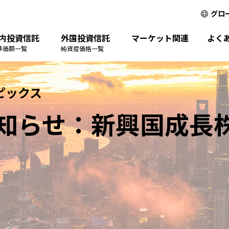
グロ
内投資信託
外国投資信託
マーケット関連
よく
準価額一覧
純資産価格一覧
ピックス
知らせ：新興国成長株