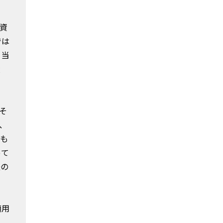
資
では
。当
産
そ
、
しも
って
後の
適用