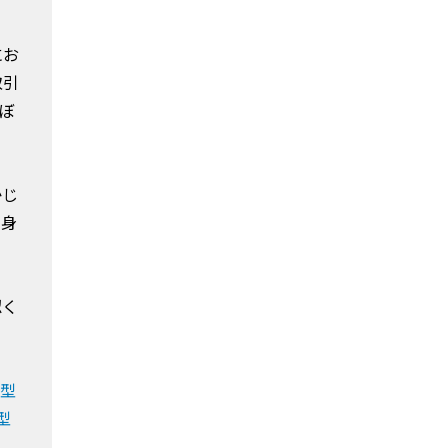
にお
取引
ぼ
。
かじ
自身
認く
示型
型