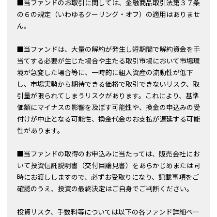
■当ファンドのお取引に関しては、金融商品取引法第３７条
の６の規定（いわゆるクーリング・オフ）の適用はありませ
ん。
■当ファンドは、大量の解約が発生し短期間で解約資金を手
当てする必要が生じた場合や主たる取引市場において市場環
境が急変した場合等に、一時的に組入資産の流動性が低下
し、市場実勢から期待できる価格で取引できないリスク、取
引量が限られてしまうリスクがあります。これにより、基準
価額にマイナスの影響を及ぼす可能性や、換金の申込みの受
付けが中止となる可能性、換金代金のお支払が遅延する可能
性があります。
■当ファンドの取得のお申込みに当たっては、販売会社にお
いて投資信託説明書（交付目論見書）をあらかじめまたは同
時にお渡ししますので、必ずお受取りになり、記載事項をご
確認のうえ、投資の最終決定はご自身でご判断ください。
投資リスク、手数料等については以下の各ファンド詳細ペー