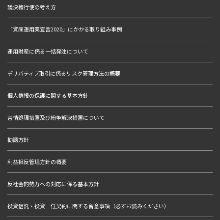
議決権行使の考え方
「資産運用業宣言2020」にかかる取り組み事例
運用財産に係る一括発注について
デリバティブ取引に係るリスク管理方法の概要
個人情報の保護に関する基本方針
苦情処理措置及び紛争解決措置について
勧誘方針
利益相反管理方針の概要
反社会的勢力への対応に係る基本方針
投資信託・投資一任契約に関する留意事項（必ずお読みください）