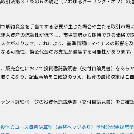
品取引法第３７条の６の規定（いわゆるクーリング・オフ）の
間で解約資金を手当てする必要が生じた場合や主たる取引市場
に組入資産の流動性が低下し、市場実勢から期待できる価格で
リスクがあります。これにより、基準価額にマイナスの影響を及
となる可能性、換金代金のお支払が遅延する可能性があります
は、販売会社において投資信託説明書（交付目論見書）をあら
受取りになり、記載事項をご確認のうえ、投資の最終決定はご
ファンド詳細ページの投資信託説明書（交付目論見書）をご確
株投信Ｃコース毎月決算型（為替ヘッジあり）予想分配金提示型