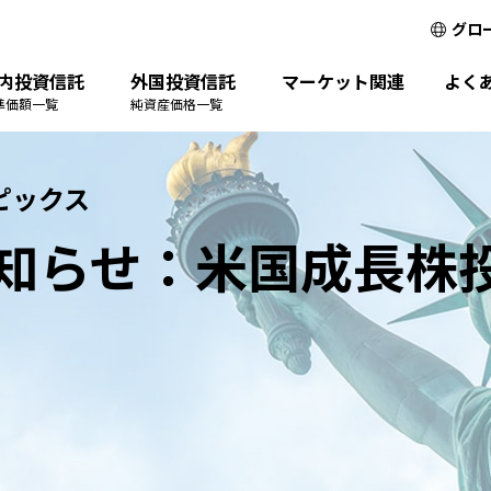
グロ
内投資信託
外国投資信託
マーケット関連
よく
準価額一覧
純資産価格一覧
ピックス
知らせ：米国成長株投