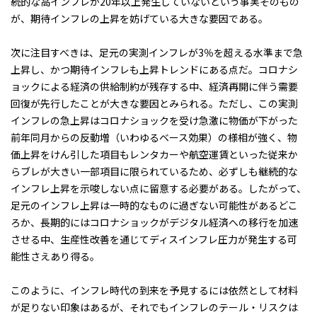
続的な高インフレが20年以上発生していないという事実そのもの
が、期待インフレの上昇を妨げている大きな要因である。
次に注目すべきは、足元の実測インフレが3％を超える水準まで急
上昇し、かつ期待インフレも上昇トレンドにある点だ。コロナシ
ョックによる経済の供給制約が残存する中、経済再開に伴う需要
回復が先行したことが大きな要因とみられる。ただし、この実測
インフレの急上昇はコロナショックを受け急激に物価が下がった
前年同月からの反動増（いわゆるベース効果）の様相が強く、物
価上昇をけん引した項目もレンタカーや航空運賃といった従来か
らブレが大きい一部項目に限られているため、必ずしも継続的な
インフレ上昇を示唆しない点に留意する必要がある。したがって、
足元のインフレ上昇は一時的なものに過ぎない可能性があるどこ
ろか、長期的にはコロナショックがデジタル経済への移行を加速
させる中、生産性改善を通じてディスインフレ圧力が発生する可
能性さえあり得る。
このように、インフレ時代の到来を予見するには依然として材料
が足りない印象はあるが、それでもインフレのテール・リスクは