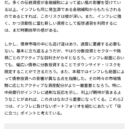
だ。多くの伝統資産が金融緩和によって追い風の影響を受けてい
る以上、インフレも同じ発生源である金融緩和からもたらされる
のであるとすれば、このリスクは根が深い。また、インフレに強
く、かつ流動性に富む新しい資産として仮想通貨を利用するに
は、まだ時期尚早の感がある。
しかし、債券市場の中にも逃げ道はあり、過度に憂慮する必要も
ない。基本に立ち返るようだが、やはり分散投資とセクターや銘
柄ごとのアクティブな目利きがカギとなろう。インフレ局面におい
ても、幅広い債券に分散投資することでダウンサイド・リスクを
限定することができるだろう。また、本稿ではインフレも局面によ
って債券投資への影響が異なる点を指摘した。その時々の市場情
勢に応じたアクティブな資産配分がより一層重要となろう。特に、
中央銀行がインフレに過剰な反応を示し、利上げ期待が高まるよ
うなことがあれば、この点はなおさら重要になってくる。これら2
つは、インフレに負けないポートフォリオを組むにあたって「役
に立つ」ポイントと考えている。