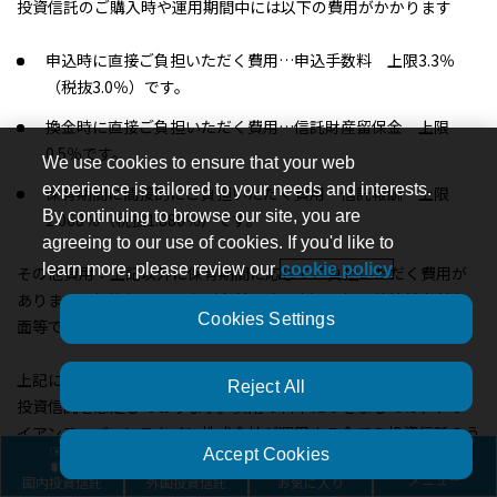
投資信託のご購入時や運用期間中には以下の費用がかかります
申込時に直接ご負担いただく費用…申込手数料 上限3.3％
（税抜3.0％）です。
換金時に直接ご負担いただく費用…信託財産留保金 上限
0.5％です。
We use cookies to ensure that your web
experience is tailored to your needs and interests.
保有期間に間接的にご負担いただく費用…信託報酬 上限
By continuing to browse our site, you are
2.068％（税抜1.880％）です。
agreeing to our use of cookies. If you'd like to
learn more, please review our
cookie policy
その他費用：上記以外に保有期間に応じてご負担いただく費用が
あります。投資信託説明書（交付目論見書）、契約締結前交付書
Cookies Settings
面等でご確認ください。
上記に記載しているリスクや費用項目につきましては、一般的な
Reject All
投資信託を想定しております。費用の料率につきましては、アラ
イアンス・バーンスタイン株式会社が運用する全ての投資信託のう
Accept Cookies
ち、徴収するそれぞれの費用における最高の料率を記載しており
国内投資信託
外国投資信託
お気に入り
メニュー
ます。