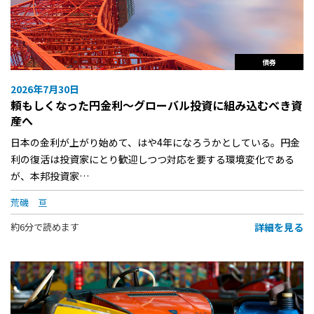
債券
2026年7月30日
頼もしくなった円金利〜グローバル投資に組み込むべき資
産へ
日本の金利が上がり始めて、はや4年になろうかとしている。円金
利の復活は投資家にとり歓迎しつつ対応を要する環境変化である
が、本邦投資家…
荒磯 亘
詳細を見る
約6分で読めます