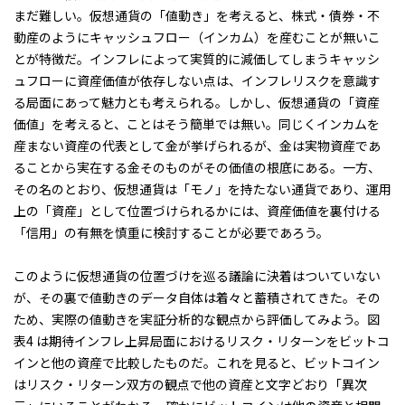
まだ難しい。仮想通貨の「値動き」を考えると、株式・債券・不
動産のようにキャッシュフロー（インカム）を産むことが無いこ
とが特徴だ。インフレによって実質的に減価してしまうキャッシ
ュフローに資産価値が依存しない点は、インフレリスクを意識す
る局面にあって魅力とも考えられる。しかし、仮想通貨の「資産
価値」を考えると、ことはそう簡単では無い。同じくインカムを
産まない資産の代表として金が挙げられるが、金は実物資産であ
ることから実在する金そのものがその価値の根底にある。一方、
その名のとおり、仮想通貨は「モノ」を持たない通貨であり、運用
上の「資産」として位置づけられるかには、資産価値を裏付ける
「信用」の有無を慎重に検討することが必要であろう。
このように仮想通貨の位置づけを巡る議論に決着はついていない
が、その裏で値動きのデータ自体は着々と蓄積されてきた。その
ため、実際の値動きを実証分析的な観点から評価してみよう。図
表4 は期待インフレ上昇局面におけるリスク・リターンをビットコ
インと他の資産で比較したものだ。これを見ると、ビットコイン
はリスク・リターン双方の観点で他の資産と文字どおり「異次