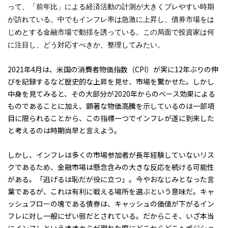
って、「前年比」による経済活動の計測が大きくブレやすい時期
が訪れている。中でもインフレ率は急激に上昇し、債券市場をは
じめとする金融市場で動揺を誘っている。この局面で投資家は何
に注目し、どう対応すべきか、整理してみたい。
2021年4月は、米国の消費者物価指数（CPI）が実に12年ぶりの伸
びを記録するなど歴史的な上昇を見せ、市場を驚かせた。しかし
中身を見てみると、その大部分が2020年からのベース効果による
ものであることに加え、顕著な物価高騰を示しているのは一部項
目に限られることから、この指標一つでインフレが遂に到来した
と考えるのは時期尚早と言えよう。
しかし、インフレは多くの市場参加者が長年経験していないリス
クであるため、金融市場は懸念含みの大きな反応を続ける可能性
がある。「逃げるは恥だが役に立つ」。今やおなじみとなった言
葉であるが、これは有利に戦える場所を選ぶという意味だ。キャ
ッシュフローの塊である債券は、キャッシュの価値が下がるイン
フレに対し一般にぜい弱だとされている。だからこそ、いざ本当