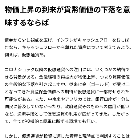
物価上昇の到来が貨幣価値の下落を意
味するならば
債券から少し視点を広げ、インフレがキャッシュフローをむしば
むなら、キャッシュフローから離れた資産について考えてみよう。
例えば、仮想通貨だ。
コロナショック以降の仮想通貨への注目には、いくつかの納得で
きる背景がある。金融緩和の再拡大が物価上昇、つまり貨幣価値
の全般的な下落を引き起こす中、従来は金（ゴールド）が受け皿
となってきた資産保全価値への期待が仮想通貨に一部寄せられた
可能性がある。また、中南米やアフリカでは、銀行口座が十分に
国民に普及していなかったり、政府通貨そのものへの信用が低い
など、決済手段として仮想通貨の利用が広がってきた。したがっ
て、全てが投機的と簡単に断ずる環境でも無い。
しかし、仮想通貨が投資に適した資産と現時点で判断することは