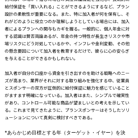
給付保証を「買い入れる」ことができるようにするなど、プラン
設計の柔軟性が重要になる。また、特に加入者が何を保有し、そ
れがどのように役立つのか理解しようとしている場合には、加入
者によるプランへの関与もカギを握る。一般的に、個人年金に対
する認識は賛否両論あるが、年金の持つ特性が長生きリスクや市
場リスクにどう対処しているかや、インフレや金利変動、その他
の懸念要因について加入者を教育するだけで、彼らに心の安らぎ
を与えることができるかもしれない。
加入者が自分の口座から資金を引き出すのを助ける戦略へのニー
ズが高まり、業界がそれに対する取り組みを強化する中、従業員
とスポンサーの双方が圧倒的に給付保証に魅力を感じていること
がますます明確になっている。加入者はまた、シンプルで確実性
があり、コントロール可能な商品が望ましいとの考えを示してい
る。これまで見てきたように、プランスポンサーはそうしたソリ
ューションについて真剣に検討すべきである。
*あらかじめ目標とする年（ターゲット・イヤー）を決