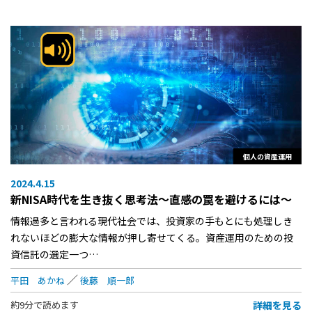
個人の資産運用
2024.4.15
新NISA時代を生き抜く思考法～直感の罠を避けるには～
情報過多と言われる現代社会では、投資家の手もとにも処理しき
れないほどの膨大な情報が押し寄せてくる。資産運用のための投
資信託の選定一つ…
平田 あかね
後藤 順一郎
詳細を見る
約9分で読めます