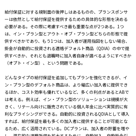
給付保証に対する規制面の後押しはあるものの、プランスポンサ
ーは依然として給付保証を提供するための具体的な形態を決める
必要がある。その際に考慮すべき最も重要な点が2つある。1つ
は、イン・プラン型とアウト・オブ・プラン型どちらの形態で提
供すべきかであり、もう1つは、加入者が運用指図をしない場合、
掛金が自動的に投資される適格デフォルト商品（QDIA）の中で提
供すべきか、それとも退職時に加入者自身が選べるようにすべきか
（オプト・イン型）、という問題である。
どんなタイプの給付保証を追加してもプランを強化できるが、イ
ン・プラン型のデフォルト商品は、より幅広い加入者に提供でき
るほか、コスト効率も優れているなど、多くの利点があるとABで
は考える。例えば、イン・プラン型のソリューションは規模が大
きく、リテール向けに販売されている個人年金に比べ実質的に有
利なプライシングができる。自動的に投資されるQDIAとして導入
すれば、給付保証を最も多くの加入者に提供することが可能とな
るため、広く活用されている。DCプランは、加入者の貯蓄を増や
し、潜在的な退職所得を拡大するために、自動加入、自動掛金引