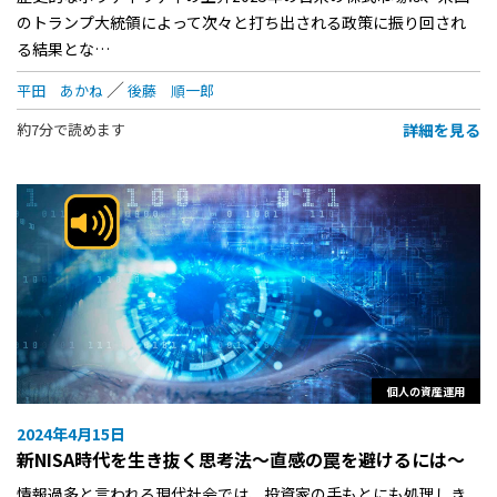
のトランプ大統領によって次々と打ち出される政策に振り回され
る結果とな…
平田 あかね
後藤 順一郎
詳細を見る
約7分で読めます
個人の資産運用
2024年4月15日
新NISA時代を生き抜く思考法～直感の罠を避けるには～
情報過多と言われる現代社会では、投資家の手もとにも処理しき