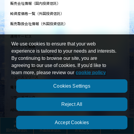
販売会社情報（国内投資信託）
純資産価格一覧（外国投資信託）
販売取扱会社情報（外国投資信託）
運用サービス
We use cookies to ensure that your web
マーケット関連
experience is tailored to your needs and interests.
マーケット／ファンド関連 トピックス
By continuing to browse our site, you are
agreeing to our use of cookies. If you'd like to
マーケット見通し
learn more, please review our
cookie policy
ニュースリリース
Cookies Settings
電子公告
リサーチブック
Reject All
ABについて
アライアンス・バーンスタイン・エル・ピーについて（実質親会社）
Accept Cookies
会社概要（アライアンス・バーンスタイン株式会社）
国内投資信託
外国投資信託
お気に入り
メニュー
アクセス