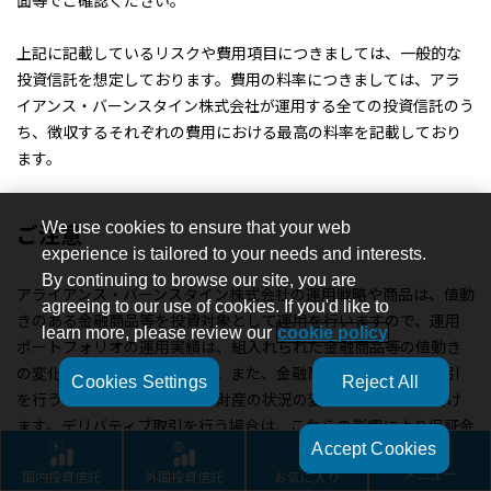
面等でご確認ください。
上記に記載しているリスクや費用項目につきましては、一般的な
投資信託を想定しております。費用の料率につきましては、アラ
イアンス・バーンスタイン株式会社が運用する全ての投資信託のう
ち、徴収するそれぞれの費用における最高の料率を記載しており
ます。
We use cookies to ensure that your web
ご注意
experience is tailored to your needs and interests.
By continuing to browse our site, you are
アライアンス・バーンスタイン株式会社の運用戦略や商品は、値動
agreeing to our use of cookies. If you'd like to
きのある金融商品等を投資対象として運用を行いますので、運用
learn more, please review our
cookie policy
ポートフォリオの運用実績は、組入れられた金融商品等の値動き
の変化による影響を受けます。また、金融商品取引業者等と取引
Cookies Settings
Reject All
を行うため、その業務または財産の状況の変化による影響も受け
ます。デリバティブ取引を行う場合は、これらの影響により保証金
Accept Cookies
を超過する損失が発生する可能性があります。資産の価値の減少
国内投資信託
外国投資信託
お気に入り
メニュー
を含むリスクはお客様に帰属します。したがって、元金および利回