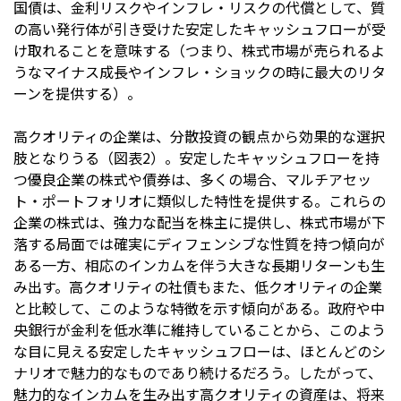
国債は、金利リスクやインフレ・リスクの代償として、質
の高い発行体が引き受けた安定したキャッシュフローが受
け取れることを意味する（つまり、株式市場が売られるよ
うなマイナス成長やインフレ・ショックの時に最大のリタ
ーンを提供する）。
高クオリティの企業は、分散投資の観点から効果的な選択
肢となりうる（図表2）。安定したキャッシュフローを持
つ優良企業の株式や債券は、多くの場合、マルチアセッ
ト・ポートフォリオに類似した特性を提供する。これらの
企業の株式は、強力な配当を株主に提供し、株式市場が下
落する局面では確実にディフェンシブな性質を持つ傾向が
ある一方、相応のインカムを伴う大きな長期リターンも生
み出す。高クオリティの社債もまた、低クオリティの企業
と比較して、このような特徴を示す傾向がある。政府や中
央銀行が金利を低水準に維持していることから、このよう
な目に見える安定したキャッシュフローは、ほとんどのシ
ナリオで魅力的なものであり続けるだろう。したがって、
魅力的なインカムを生み出す高クオリティの資産は、将来