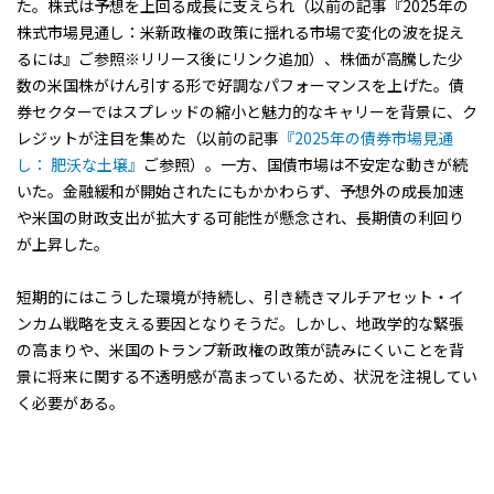
た。株式は予想を上回る成長に支えられ（以前の記事『2025年の
株式市場見通し：米新政権の政策に揺れる市場で変化の波を捉え
るには』ご参照※リリース後にリンク追加）、株価が高騰した少
数の米国株がけん引する形で好調なパフォーマンスを上げた。債
券セクターではスプレッドの縮小と魅力的なキャリーを背景に、ク
レジットが注目を集めた（以前の記事
『2025年の債券市場見通
し： 肥沃な土壌』
ご参照）。一方、国債市場は不安定な動きが続
いた。金融緩和が開始されたにもかかわらず、予想外の成長加速
や米国の財政支出が拡大する可能性が懸念され、長期債の利回り
が上昇した。
短期的にはこうした環境が持続し、引き続きマルチアセット・イ
ンカム戦略を支える要因となりそうだ。しかし、地政学的な緊張
の高まりや、米国のトランプ新政権の政策が読みにくいことを背
景に将来に関する不透明感が高まっているため、状況を注視してい
く必要がある。