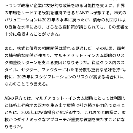
トランプ政権が企業に友好的な政策を取る可能性を支えに、世界
の市場をリードする役割を維持できるとABでは予想する。株式の
バリュエーションは2021年の水準に戻ったが、債券の利回りはよ
り妥当な水準にあり、さらなる緩和策が講じられても、その影響を
十分に吸収することができる。
また、株式と債券の相関関係は薄れる見通しだ。その結果、両者
の補完的な関係が強まり、マルチアセット・インカム戦略のリス
ク調整後リターンを支える要因となりそうだ。資産クラス内のス
タイル、セクター、ファクターにわたる分散も重要な意味を持つ。
特に、2025年にスタグフレーションのリスクが高まる場合には、
なおのことそう言える。
ABの見方では、マルチアセット・インカム戦略にとっては利回り
と価格上昇余地の双方を生み出す環境は引き続き魅力的であると
ともに、2025年は投資機会が広がる中で、これまでと同様に、柔
軟かつダイナミックなアプローチが重要な役割を果たすことにな
りそうだ。