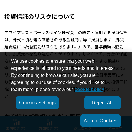
投資信託のリスクについて
アライアンス・バーンスタイン株式会社の設定・運用する投資信託
は、株式・債券等の値動きのある金融商品等に投資します（外貨
建資産には為替変動リスクもあります。）ので、基準価額は変動
し、投資元本を割り込むことがあります。したがって、元金が保証
されているものではありません。投資信託の運用による損益は、
We use cookies to ensure that your web
全て投資者の皆様に帰属します。投資信託は預貯金と異なります。
experience is tailored to your needs and interests.
リスクの要因については、各投資信託が投資する金融商品等によ
By continuing to browse our site, you are
り異なりますので、お申込みにあたっては、各投資信託の投資信託
agreeing to our use of cookies. If you'd like to
説明書（交付目論見書）、契約締結前交付書面等をご覧くださ
learn more, please review our
cookie policy
い。
Cookies Settings
Reject All
お客様にご負担いただく費用
Accept Cookies
国内投資信託
外国投資信託
お気に入り
メニュー