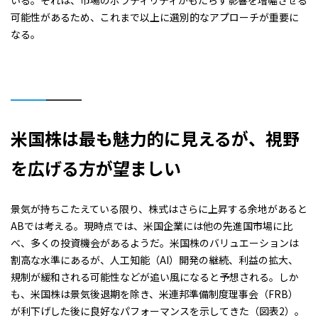
いる。それは、市場のボラティリティがもたらす影響を増幅させる
可能性があるため、これまで以上に選別的なアプローチが重要に
なる。
米国株は最も魅力的に見えるが、視野
を広げる方が望ましい
景気が持ちこたえている限り、株式はさらに上昇する余地があると
ABでは考える。現時点では、米国企業には他の先進国市場に比
べ、多くの投資機会があるようだ。米国株のバリュエーションは
割高な水準にあるが、人工知能（AI）開発の継続、利益の拡大、
規制が緩和される可能性などが追い風になると予想される。しか
も、米国株は景気後退期を除き、米連邦準備制度理事会（FRB）
が利下げした後に良好なパフォーマンスを示してきた（図表2）。