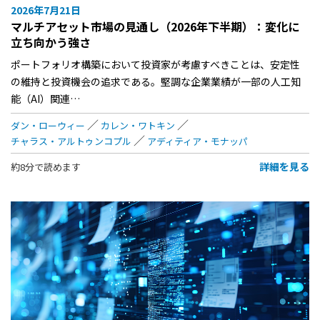
2026年7月21日
マルチアセット市場の見通し（2026年下半期）：変化に
立ち向かう強さ
ポートフォリオ構築において投資家が考慮すべきことは、安定性
の維持と投資機会の追求である。堅調な企業業績が一部の人工知
能（AI）関連…
ダン・ローウィー
カレン・ワトキン
チャラス・アルトゥンコプル
アディティア・モナッパ
詳細を見る
約8分で読めます