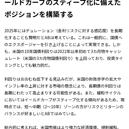
ールドカーブのスティープ化に備えた
ポジションを構築する
2025年にはデュレーション（金利リスクに対する感応度）を長期
化することも賢明だとABは考えている。これは一般的に、国債へ
のエクスポージャーを引き上げることによって実現できる。しか
も、米国の10年国債利回りは2022年以来初めて3カ月物キャッシ
ュレート（米国の3カ月物国債利回り）を上回っており、投資タイ
ミングとしても魅力的だ。
利回りはおおむね低下する見込みだが、米国の財政赤字の拡大や
インフレ率の上昇に対する市場の懸念により、長期債の利回りは
長期にわたって高止まりする可能性がある。また、緩和サイクル
においてはイールドカーブがスティープ化する傾向があるため、現
時点では、短～中期（2～10年）ゾーンの方がリスクとリターンの
バランスが好ましいとABではみている。
総合的に考えれば、米国市場はより強力な経済環境、規制緩和、