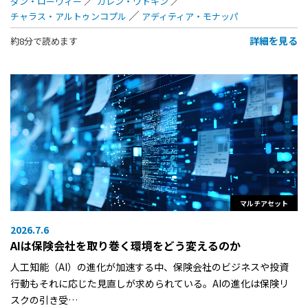
ダン・ローウィー
カレン・ワトキン
チャラス・アルトゥンコプル
アディティア・モナッパ
詳細を見る
約8分で読めます
マルチアセット
2026.7.6
AIは保険会社を取り巻く環境をどう変えるのか
人工知能（AI）の進化が加速する中、保険会社のビジネスや投資
行動もそれに応じた見直しが求められている。AIの進化は保険リ
スクの引き受…