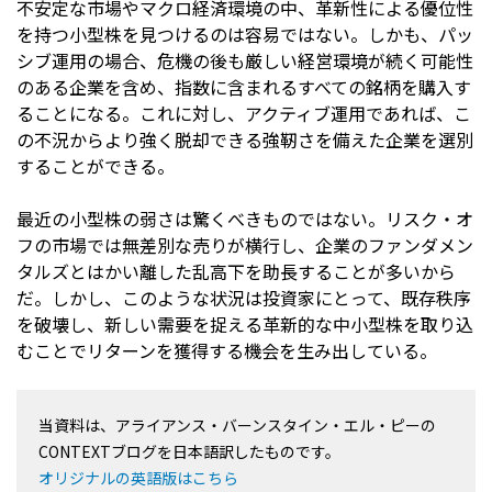
不安定な市場やマクロ経済環境の中、革新性による優位性
を持つ小型株を見つけるのは容易ではない。しかも、パッ
シブ運用の場合、危機の後も厳しい経営環境が続く可能性
のある企業を含め、指数に含まれるすべての銘柄を購入す
ることになる。これに対し、アクティブ運用であれば、こ
の不況からより強く脱却できる強靭さを備えた企業を選別
することができる。
最近の小型株の弱さは驚くべきものではない。リスク・オ
フの市場では無差別な売りが横行し、企業のファンダメン
タルズとはかい離した乱高下を助長することが多いから
だ。しかし、このような状況は投資家にとって、既存秩序
を破壊し、新しい需要を捉える革新的な中小型株を取り込
むことでリターンを獲得する機会を生み出している。
当資料は、アライアンス・バーンスタイン・エル・ピーの
CONTEXTブログを日本語訳したものです。
オリジナルの英語版はこちら