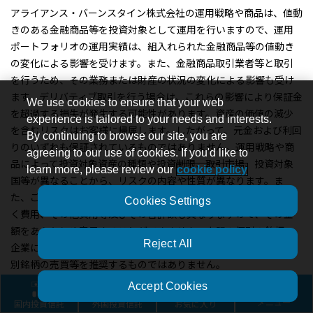
アライアンス・バーンスタイン株式会社の運用戦略や商品は、値動
きのある金融商品等を投資対象として運用を行いますので、運用
ポートフォリオの運用実績は、組入れられた金融商品等の値動き
の変化による影響を受けます。また、金融商品取引業者等と取引
を行うため、その業務または財産の状況の変化による影響も受け
ます。デリバティブ取引を行う場合は、これらの影響により保証金
We use cookies to ensure that your web
を超過する損失が発生する可能性があります。資産の価値の減少
experience is tailored to your needs and interests.
を含むリスクはお客様に帰属します。したがって、元金および利回
By continuing to browse our site, you are
りのいずれも保証されているものではありません。運用戦略や商
agreeing to our use of cookies. If you'd like to
品によって投資対象資産の種類や投資制限、取引市場、投資対象
learn more, please review our
cookie policy
国等が異なることから、リスクの内容や性質が異なります。ま
た、ご投資に伴う運用報酬や保有期間中に間接的にご負担いただ
Cookies Settings
く費用、その他費用等及びその合計額も異なりますので、その金
額をあらかじめ表示することができません。上記の個別の銘柄・
Reject All
企業については、あくまで説明のための例示であり、いかなる個
別銘柄の売買等を推奨するものではありません。
Accept Cookies
「株式」カテゴリー 一覧へ
国内投資信託
外国投資信託
お気に入り
メニュー