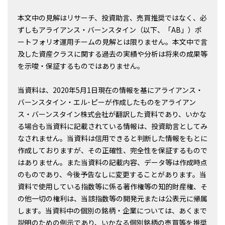
本文中の見解はリサーチ、投資助言、売買推奨ではなく、必
ずしもアライアンス・バーンスタイン（以下、「AB」）ポ
ートフォリオ運用チームの見解とは限りません。本文中で言
及した資産クラスに関する過去の実績や分析は将来の成果等
を示唆・保証するものではありません。
当資料は、2020年5月1日現在の情報を基にアライアンス・
バーンスタイン・エル･ピーが作成したものをアライアン
ス・バーンスタイン株式会社が翻訳した資料であり、いかな
る場合も当資料に記載されている情報は、投資助言としてみ
なされません。当資料は信用できると判断した情報をもとに
作成しておりますが、その正確性、完全性を保証するもので
はありません。また当資料の記載内容、データ等は作成時点
のものであり、今後予告なしに変更することがあります。当
資料で使用している指数等に係る著作権等の知的財産権、そ
の他一切の権利は、当該指数等の開発元または公表元に帰属
します。当資料中の個別の銘柄・企業については、あくまで
説明のための例示であり、いかなる個別銘柄の売買等を推奨