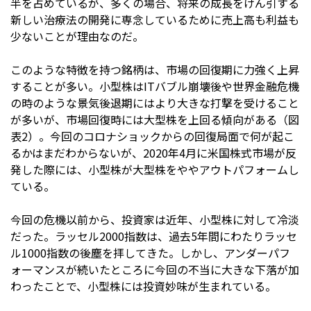
半を占めているが、多くの場合、将来の成長をけん引する
新しい治療法の開発に専念しているために売上高も利益も
少ないことが理由なのだ。
このような特徴を持つ銘柄は、市場の回復期に力強く上昇
することが多い。小型株はITバブル崩壊後や世界金融危機
の時のような景気後退期にはより大きな打撃を受けること
が多いが、市場回復時には大型株を上回る傾向がある（図
表2）。今回のコロナショックからの回復局面で何が起こ
るかはまだわからないが、2020年4月に米国株式市場が反
発した際には、小型株が大型株をややアウトパフォームし
ている。
今回の危機以前から、投資家は近年、小型株に対して冷淡
だった。ラッセル2000指数は、過去5年間にわたりラッセ
ル1000指数の後塵を拝してきた。しかし、アンダーパフ
ォーマンスが続いたところに今回の不当に大きな下落が加
わったことで、小型株には投資妙味が生まれている。