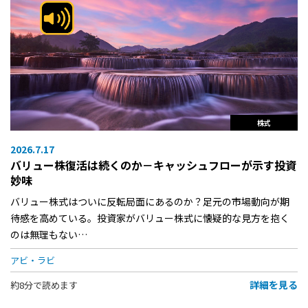
株式
2026.7.17
バリュー株復活は続くのか－キャッシュフローが示す投資
妙味
バリュー株式はついに反転局面にあるのか？足元の市場動向が期
待感を高めている。投資家がバリュー株式に懐疑的な見方を抱く
のは無理もない…
アビ・ラビ
詳細を見る
約8分で読めます