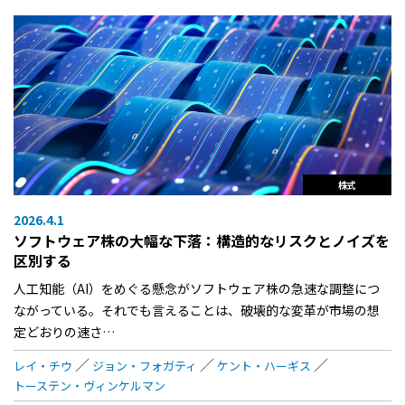
株式
2026.4.1
ソフトウェア株の大幅な下落：構造的なリスクとノイズを
区別する
人工知能（AI）をめぐる懸念がソフトウェア株の急速な調整につ
ながっている。それでも言えることは、破壊的な変革が市場の想
定どおりの速さ…
レイ・チウ
ジョン・フォガティ
ケント・ハーギス
トーステン・ヴィンケルマン