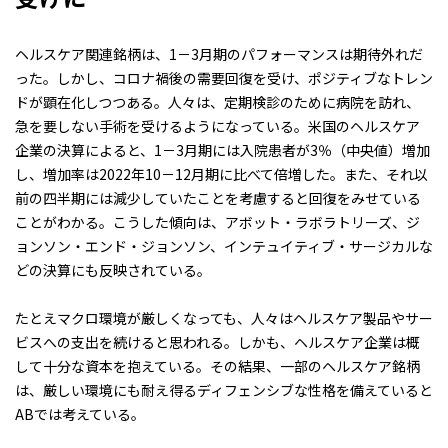
ヘルスケア関連銘柄は、1－3月期のパフォーマンスは期待外れだ
った。しかし、コロナ禍後の需要回復を受け、ポジティブなトレン
ドが顕在化しつつある。人々は、定期検診のために病院を訪れ、
急を要しない手術を受けるようになっている。米国のヘルスケア
企業の決算によると、1－3月期には入院患者が3％（中央値）増加
し、増加率は2022年10－12月期に比べて倍増した。また、それ以
前の四半期には減少していたことを考慮すると回復をみせている
ことがわかる。こうした傾向は、アボット・ラボラトリーズ、ジ
ョンソン・エンド・ジョンソン、インテュイティブ・サージカルな
どの決算にも反映されている。
たとえマクロ環境が厳しくなっても、人々はヘルスケア製品やサー
ビスへの支出を続けると思われる。しかも、ヘルスケア企業は概
して十分な資本を抱えている。その結果、一部のヘルスケア銘柄
は、厳しい環境にも耐え得るディフェンシブな性格を備えていると
ABでは考えている。