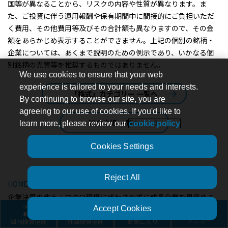
国等が異なることから、リスクの内容や性質が異なります。ま
た、ご投資に伴う運用報酬や保有期間中に間接的にご負担いただ
く費用、その他費用等及びその合計額も異なりますので、その金
額をあらかじめ表示することができません。上記の個別の銘柄・
企業については、あくまで説明のための例示であり、いかなる個
別銘柄の売買等を推奨するものではありません。
We use cookies to ensure that your web
experience is tailored to your needs and interests.
「株式」カテゴリー 一覧へ
By continuing to browse our site, you are
agreeing to our use of cookies. If you'd like to
知の広場 一覧へ
learn more, please review our
cookie policy
Cookies Settings
Reject All
HOME
知の広場
企業決算の教え：マクロ環境に惑わされずに成長企業を見極める
Accept Cookies
国内投資信託
外国投資信託
お気に入り
メニュー