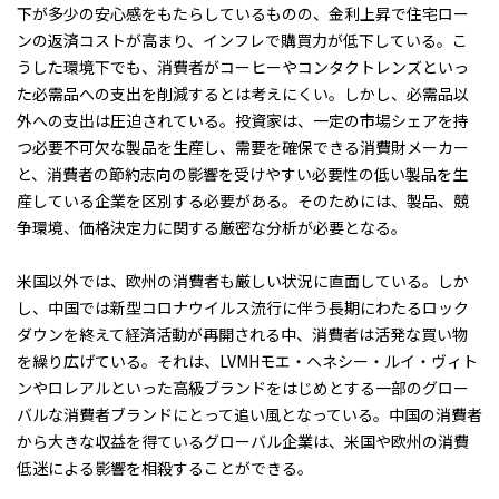
下が多少の安心感をもたらしているものの、金利上昇で住宅ロー
ンの返済コストが高まり、インフレで購買力が低下している。こ
うした環境下でも、消費者がコーヒーやコンタクトレンズといっ
た必需品への支出を削減するとは考えにくい。しかし、必需品以
外への支出は圧迫されている。投資家は、一定の市場シェアを持
つ必要不可欠な製品を生産し、需要を確保できる消費財メーカー
と、消費者の節約志向の影響を受けやすい必要性の低い製品を生
産している企業を区別する必要がある。そのためには、製品、競
争環境、価格決定力に関する厳密な分析が必要となる。
米国以外では、欧州の消費者も厳しい状況に直面している。しか
し、中国では新型コロナウイルス流行に伴う長期にわたるロック
ダウンを終えて経済活動が再開される中、消費者は活発な買い物
を繰り広げている。それは、LVMHモエ・ヘネシー・ルイ・ヴィト
ンやロレアルといった高級ブランドをはじめとする一部のグロー
バルな消費者ブランドにとって追い風となっている。中国の消費者
から大きな収益を得ているグローバル企業は、米国や欧州の消費
低迷による影響を相殺することができる。