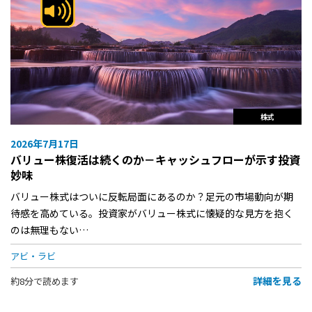
株式
2026年7月17日
バリュー株復活は続くのか－キャッシュフローが示す投資
妙味
バリュー株式はついに反転局面にあるのか？足元の市場動向が期
待感を高めている。投資家がバリュー株式に懐疑的な見方を抱く
のは無理もない…
アビ・ラビ
詳細を見る
約8分で読めます