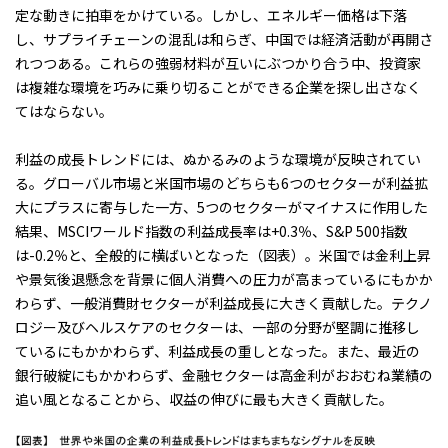
定な動きに拍車をかけている。しかし、エネルギー価格は下落
し、サプライチェーンの混乱は和らぎ、中国では経済活動が再開さ
れつつある。これらの強弱材料が互いにぶつかり合う中、投資家
は複雑な環境を巧みに乗り切ることができる企業を探し出さなく
てはならない。
利益の成長トレンドには、ぬかるみのような環境が反映されてい
る。グローバル市場と米国市場のどちらも6つのセクターが利益拡
大にプラスに寄与した一方、5つのセクターがマイナスに作用した
結果、MSCIワールド指数の利益成長率は+0.3％、S&P 500指数
は-0.2％と、全般的に横ばいとなった
（図表）
。米国では金利上昇
や景気後退懸念を背景に個人消費への圧力が高まっているにもかか
わらず、一般消費財セクターが利益成長に大きく貢献した。テクノ
ロジー及びヘルスケアのセクターは、一部の分野が堅調に推移し
ているにもかかわらず、利益成長の重しとなった。また、最近の
銀行破綻にもかかわらず、金融セクターは高金利がおおむね業績の
追い風となることから、収益の伸びに最も大きく貢献した。