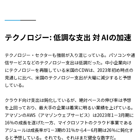
テクノロジー
:
低調な支出
対
AI
の加速
テクノロジー・セクターも強弱が入り混じっている。パソコンや通
信サービスなどのテクノロジー支出は低調だった。中小企業向け
にテクノロジーを再販している米国のCDWは、2023年初め時点の
見通しに比べ、米国のテクノロジー支出が大幅に減少すると予想
している。
クラウド向け支出は鈍化しているが、絶対ベースの伸び率は予想
を上回っており、最大手の企業は着実に明るい業績を上げている。
アマゾンのAWS（アマゾンウェブサービス）は2023年1－3月期に
16％の成長を遂げた一方、マイクロソフトのクラウド事業である
アジュールは成長率が1－3期の31％から4－6月期は26％に鈍化す
ると予想している。それでも、それはまだ健全な数字だ。