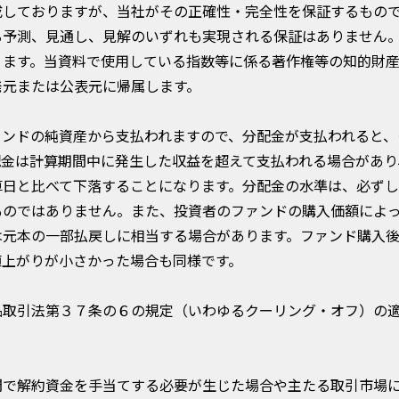
成しておりますが、当社がその正確性・完全性を保証するもの
る予測、見通し、見解のいずれも実現される保証はありません
ります。当資料で使用している指数等に係る著作権等の知的財
発元または公表元に帰属します。
ァンドの純資産から支払われますので、分配金が支払われると、
配金は計算期間中に発生した収益を超えて支払われる場合があり
算日と比べて下落することになります。分配金の水準は、必ず
ものではありません。また、投資者のファンドの購入価額によ
は元本の一部払戻しに相当する場合があります。ファンド購入
値上がりが小さかった場合も同様です。
品取引法第３７条の６の規定（いわゆるクーリング・オフ）の
間で解約資金を手当てする必要が生じた場合や主たる取引市場