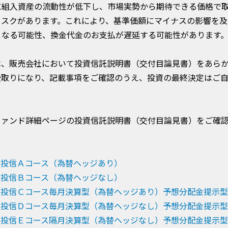
に組入資産の流動性が低下し、市場実勢から期待できる価格で
リスクがあります。これにより、基準価額にマイナスの影響を及
となる可能性、換金代金のお支払が遅延する可能性があります
は、販売会社において投資信託説明書（交付目論見書）をあら
受取りになり、記載事項をご確認のうえ、投資の最終決定はご
ファンド詳細ページの投資信託説明書（交付目論見書）をご確
株投信Ａコース（為替ヘッジあり）
株投信Ｂコース（為替ヘッジなし）
株投信Ｃコース毎月決算型（為替ヘッジあり）予想分配金提示型
株投信Ｄコース毎月決算型（為替ヘッジなし）予想分配金提示型
株投信Ｅコース隔月決算型（為替ヘッジなし）予想分配金提示型