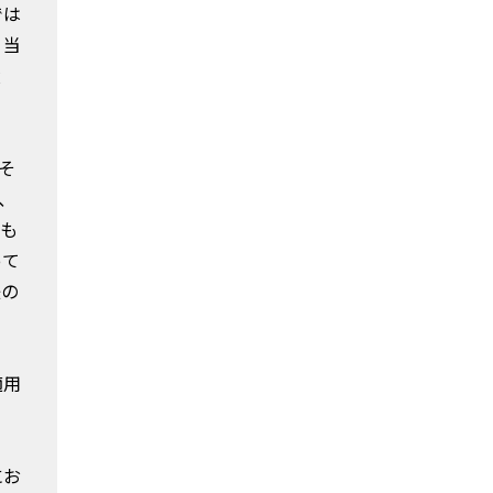
では
。当
産
そ
、
しも
って
後の
適用
にお