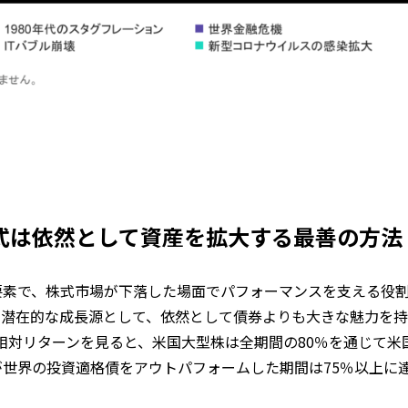
株式は依然として資産を拡大する最善の方法
要素で、株式市場が下落した場面でパフォーマンスを支える役
る潜在的な成長源として、依然として債券よりも大きな魅力を持
均相対リターンを見ると、米国大型株は全期間の80％を通じて米
世界の投資適格債をアウトパフォームした期間は75％以上に