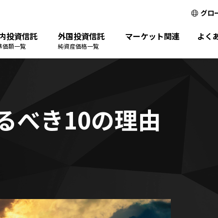
グロ
内投資信託
外国投資信託
マーケット関連
よく
準価額一覧
純資産価格一覧
るべき10の理由