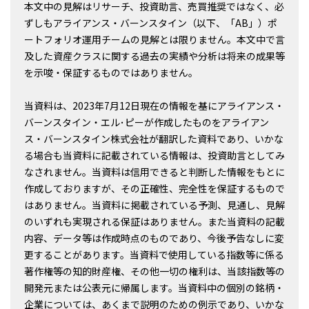
本文中の見解はリサーチ、投資助言、売買推奨ではなく、必
ずしもアライアンス・バーンスタイン（以下、「AB」）ポ
ートフォリオ運用チームの見解とは限りません。本文中で言
及した資産クラスに関する過去の実績や分析は将来の成果等
を示唆・保証するものではありません。
当資料は、2023年7月12日現在の情報を基にアライアンス・
バーンスタイン・エル･ピーが作成したものをアライアン
ス・バーンスタイン株式会社が翻訳した資料であり、いかな
る場合も当資料に記載されている情報は、投資助言としてみ
なされません。当資料は信用できると判断した情報をもとに
作成しておりますが、その正確性、完全性を保証するもので
はありません。当資料に掲載されている予測、見通し、見解
のいずれも実現される保証はありません。また当資料の記載
内容、データ等は作成時点のものであり、今後予告なしに変
更することがあります。当資料で使用している指数等に係る
著作権等の知的財産権、その他一切の権利は、当該指数等の
開発元または公表元に帰属します。当資料中の個別の銘柄・
企業については、あくまで説明のための例示であり、いかな