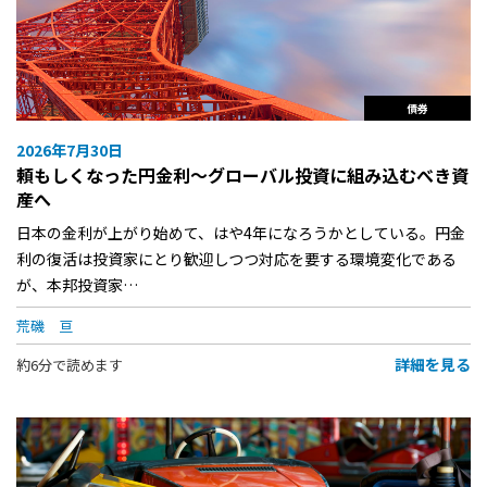
債券
2026年7月30日
頼もしくなった円金利〜グローバル投資に組み込むべき資
産へ
日本の金利が上がり始めて、はや4年になろうかとしている。円金
利の復活は投資家にとり歓迎しつつ対応を要する環境変化である
が、本邦投資家…
荒磯 亘
詳細を見る
約6分で読めます