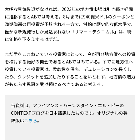
大幅な景気後退がなければ、2023年の地方債市場は引き続き好調
に推移するとABでは考える。8月までに940億米ドルのクーポンと
満期償還の再投資が予想される一方で、供給は歴史的な低水準で、
僅かな新規発行しか見込まれない「サマー・テクニカル」は、特
に価格を下支えするはずだ。
まだ手をこまねいている投資家にとって、今が再び地方債への投資
を検討する絶好の機会であるとABではみている。すでに地方債へ
投資している投資家は、柔軟性を保ち、デュレーションを長くし
たり、クレジットを追加したりすることをいとわず、地方債の魅力
がもたらす恩恵を受け続けるべきであると考える。
当資料は、アライアンス・バーンスタイン・エル・ピーの
CONTEXTブログを日本語訳したものです。オリジナルの英
語版は
こちら
。