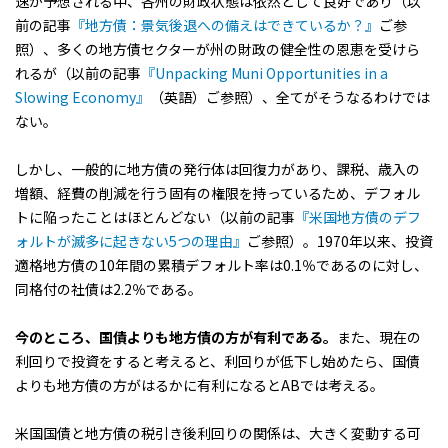
速が予想される中、各州の財政状態は依然として良好であり（以
前の記事
『地方債：景気後退への備えはできているか？』
ご参
照）、多くの地方債セクターが州の財政の健全性の恩恵を受けら
れるが（以前の記事
『Unpacking Muni Opportunities in a
Slowing Economy』
（英語）ご参照）、全てがそうなるわけでは
ない。
しかし、一般的に地方債の発行体は回復力があり、課税、歳入の
増額、経費の削減を行う固有の権限を持っているため、デフォル
トに陥ったことはほとんどない（以前の記事
『米国地方債のデフ
ォルトが滅多に起きない5つの理由』
ご参照）。1970年以来、投資
適格地方債の10年間の累積デフォルト率は0.1％であるのに対し、
同格付の社債は2.2％である。
今のところ、国債よりも地方債の方が有利である。
また、現在の
利回りで投資をすると考えると、利回りが低下し始めたら、国債
よりも地方債の方がはるかに有利になるとABでは考える。
米国国債と地方債の税引き後利回りの関係は、大きく変動する可