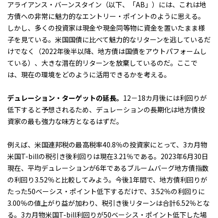
アライアンス・バーンスタイン（以下、「AB」）には、これは地
方債への非常に魅力的なエントリー・ポイントのように思える。
しかし、多くの投資家は現金や現金同等物に資金を置いたまま様
子を見ている。米国国債に比べて魅力的なリターンを逃しているだ
けでなく（2022年後半以降、地方債は国債をアウトパフォームし
ている）、大きな潜在的リターンを放棄しているのだ。ここで
は、現在の環境をどのように活用できるかを考える。
デュレーション・ターゲットの延長。
12－18カ月後には利回りが
低下すると予想されるため、デュレーションの長期化は地方債投
資家の最も強力な味方となるはずだ。
例えば、米国連邦税の最高税率40.8％の投資家にとって、3カ月物
米国T-billの税引き後利回りは現在3.21％である。2023年6月30日
現在、平均デュレーションが6年であるブルームバーグ地方債指数
の利回り3.52％と比較してみよう。今後1年間で、地方債利回りが
たった50ベーシス・ポイント低下するだけで、3.52％の利回りに
3.00％の値上がり益が加わり、税引き後リターンは合計6.52％とな
る。3カ月物米国T-bill利回りが50ベーシス・ポイント低下した場