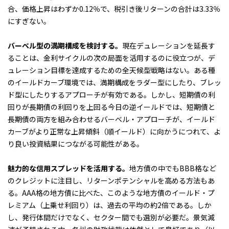
合、価格上昇はわずか0.12％で、税引き後リターンの合計は3.33％
にすぎない。
バーベル型の満期構成を検討する。
現在デュレーションを延長す
ることは、金利サイクルの次の局面を活用するのに役立つが、デ
ュレーション目標を達成するための全天候型戦略はない。ある種
のイールドカーブ環境では、満期構成をラダー型にしたり、ブレッ
ド型にしたりするアプローチが有効である。しかし、短期債の利
回りが長期債の利回りを上回る今日の逆イールドでは、短期債と
長期債の両方を組み合わせるバーベル・アプローチが、イールド
カーブがより正常な上昇傾斜（順イールド）に向かうにつれて、よ
り良い投資結果につながる可能性がある。
魅力的な信用スプレッドを活用する。
地方債の中でもBBB格など
のクレジットに注目し、リターンポテンシャルを高める方法もあ
る。AAA格の地方債に比べた、このような地方債のイールド・プ
レミアム（上乗せ利回り）は、過去の平均の約2倍である。しか
し、発行体間だけでなく、セクター間でも選別が必要だ。景気減