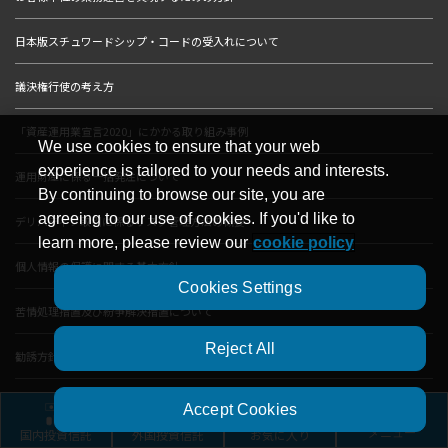
日本版スチュワードシップ・コードの受入れについて
議決権行使の考え方
「資産運用業宣言2020」にかかる取り組み事例
We use cookies to ensure that your web
experience is tailored to your needs and interests.
運用財産に係る一括発注について
By continuing to browse our site, you are
agreeing to our use of cookies. If you'd like to
デリバティブ取引に係るリスク管理方法の概要
learn more, please review our
cookie policy
個人情報の保護に関する基本方針
Cookies Settings
苦情処理措置及び紛争解決措置について
Reject All
勧誘方針
利益相反管理方針の概要
Accept Cookies
国内投資信託
外国投資信託
お気に入り
メニュー
反社会的勢力への対応に係る基本方針